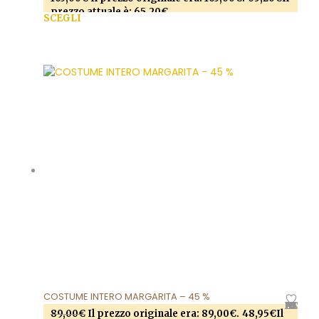
prezzo attuale è: 65,20€.
SCEGLI
Questo prodotto ha più varianti. Le opzioni
possono essere scelte nella pagina del prodotto
COSTUME INTERO MARGARITA – 45 %
AGGIUNGI ALLA LISTA DEI DESIDERI
89,00
€
Il prezzo originale era: 89,00€.
48,95
€
Il