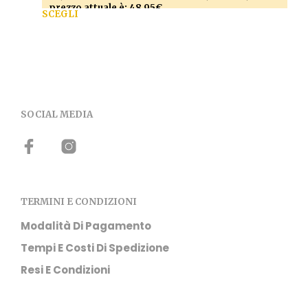
prezzo attuale è: 48,95€.
SCEGLI
Questo prodotto ha più varianti. Le opzioni
possono essere scelte nella pagina del prodotto
SOCIAL MEDIA
TERMINI E CONDIZIONI
Modalità Di Pagamento
Tempi E Costi Di Spedizione
Resi E Condizioni