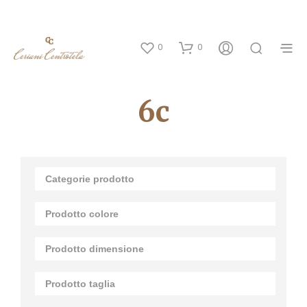
0
0
6c