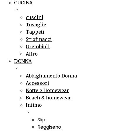
CUCINA
cuscini
Tovaglie
Tappeti
Strofinacci
Grembiuli
Altro
DONNA
Abbigliamento Donna
Accessori
Notte e Homewear
Beach & homewear
Intimo
Slip
Reggiseno