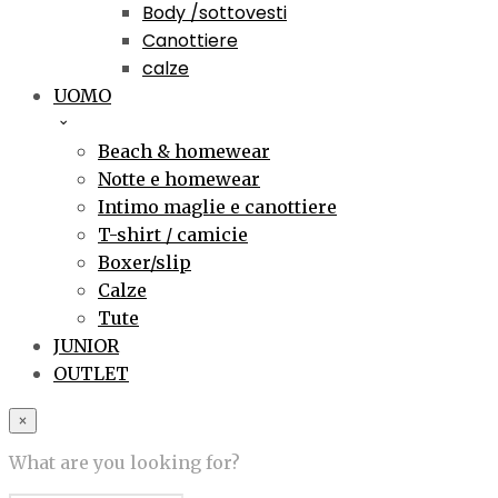
Body /sottovesti
Canottiere
calze
UOMO
Beach & homewear
Notte e homewear
Intimo maglie e canottiere
T-shirt / camicie
Boxer/slip
Calze
Tute
JUNIOR
OUTLET
×
What are you looking for?