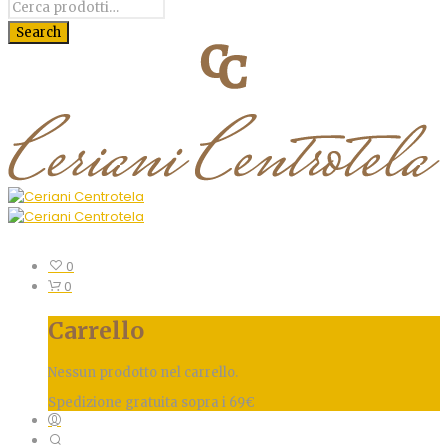
0
0
Carrello
Nessun prodotto nel carrello.
Spedizione gratuita sopra i 69€