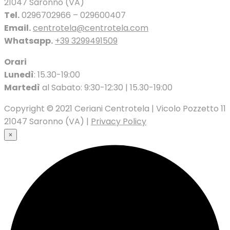
21047 Saronno (VA)
Tel.
0296702966 – 029600407
Email.
centrotela@centrotela.com
Whatsapp.
+39 3299491509
Orari
Lunedì
: 15.30-19:00
Martedì
al Sabato: 9:30-12:30 | 15.30-19:00
Copyright © 2021 Ceriani Centrotela | Vicolo Pozzetto 11
21047 Saronno (VA) |
Privacy Policy
×