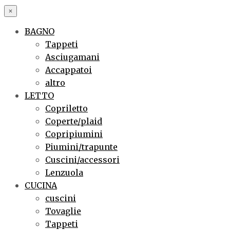
×
BAGNO
Tappeti
Asciugamani
Accappatoi
altro
LETTO
Copriletto
Coperte/plaid
Copripiumini
Piumini/trapunte
Cuscini/accessori
Lenzuola
CUCINA
cuscini
Tovaglie
Tappeti