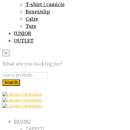
T-shirt / camicie
Boxer/slip
Calze
Tute
JUNIOR
OUTLET
×
What are you looking for?
BAGNO
TAPPETI