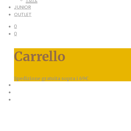
JUNIOR
OUTLET
0
0
Carrello
Spedizione gratuita sopra i 69€