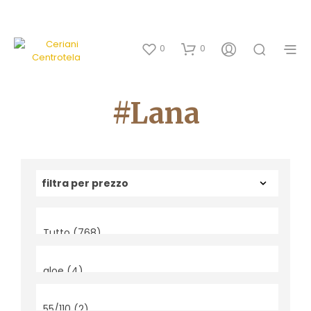
0
0
#lana