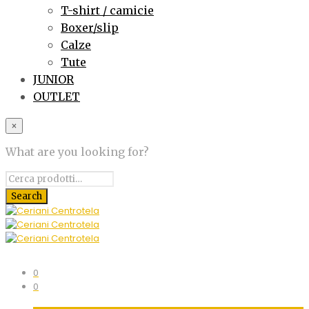
T-shirt / camicie
Boxer/slip
Calze
Tute
JUNIOR
OUTLET
×
What are you looking for?
0
0