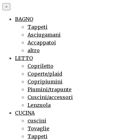
×
BAGNO
Tappeti
Asciugamani
Accappatoi
altro
LETTO
Copriletto
Coperte/plaid
Copripiumini
Piumini/trapunte
Cuscini/accessori
Lenzuola
CUCINA
cuscini
Tovaglie
Tappeti