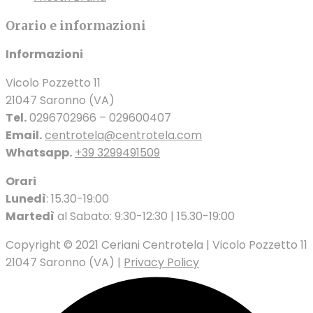
Orario e informazioni
Informazioni
Vicolo Pozzetto 11
21047 Saronno (VA)
Tel.
0296702966 – 029600407
Email.
centrotela@centrotela.com
Whatsapp.
+39 3299491509
Orari
Lunedì
: 15.30-19:00
Martedì
al Sabato: 9:30-12:30 | 15.30-19:00
Copyright © 2021 Ceriani Centrotela | Vicolo Pozzetto 11
21047 Saronno (VA) |
Privacy Policy