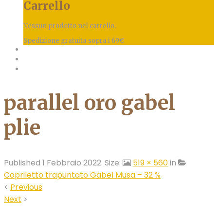
Carrello
Nessun prodotto nel carrello.
Spedizione gratuita sopra i 69€
parallel oro gabel
plie
Published
1 Febbraio 2022
. Size:
519 × 560
in
Copriletto trapuntato Gabel Musa – 32 %
<
Previous
Next
>