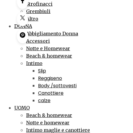
Strofinacci
Grembiuli
Altro
DONNA
Abbigliamento Donna
Accessori
Notte e Homewear
Beach & homewear
Intimo
Slip
Reggiseno
Body /sottovesti
Canottiere
calze
UOMO
Beach & homewear
Notte e homewear
Intimo maglie e canottiere