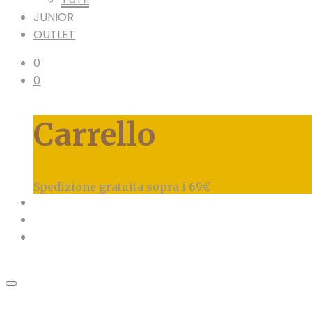
JUNIOR
OUTLET
0
0
Carrello
Spedizione gratuita sopra i 69€