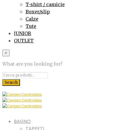
T-shirt / camicie
Boxer/slip
Calze
Tute
JUNIOR
OUTLET
×
What are you looking for?
BAGNO
TAPPETI