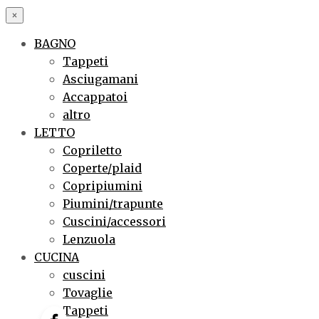
×
BAGNO
Tappeti
Asciugamani
Accappatoi
altro
LETTO
Copriletto
Coperte/plaid
Copripiumini
Piumini/trapunte
Cuscini/accessori
Lenzuola
CUCINA
cuscini
Tovaglie
Tappeti