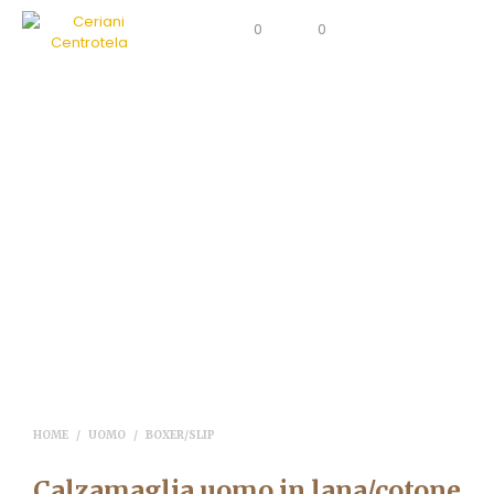
0
0
HOME
/
UOMO
/
BOXER/SLIP
Calzamaglia uomo in lana/cotone