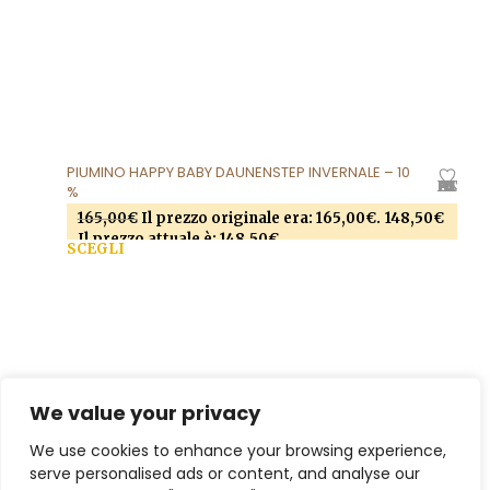
PIUMINO HAPPY BABY DAUNENSTEP INVERNALE – 10
AGGIUNGI ALLA LISTA DEI DESIDERI
%
165,00
€
Il prezzo originale era: 165,00€.
148,50
€
Il prezzo attuale è: 148,50€.
SCEGLI
Questo prodotto ha più varianti. Le opzioni
possono essere scelte nella pagina del prodotto
SOCIAL MEDIA
We value your privacy
We use cookies to enhance your browsing experience,
serve personalised ads or content, and analyse our