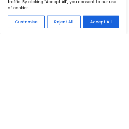
traffic. By clicking "Accept All", you consent to our use
of cookies.
TERMINI E CONDIZIONI
Customise
Reject All
Accept All
Modalità Di Pagamento
Tempi E Costi Di Spedizione
Resi E Condizioni
INFORMAZIONI UTILI
Chi Siamo
Contatti / Dove Siamo
Il Mio Account
Carrello
Store
I Nostri Brand