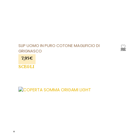
SLIP UOMO IN PURO COTONE MAGLIFICIO DI
AGGIUNGI ALLA LISTA DEI DESIDERI
GRIGNASCO
7,95
€
SCEGLI
Questo prodotto ha più varianti. Le opzioni
possono essere scelte nella pagina del prodotto