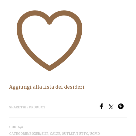
Aggiungi alla lista dei desideri
SHARE THIS PRODUCT
COD:
N/A
CATEGORIE:
BOXER/SLIP
,
CALZE
,
OUTLET
,
TUTTO
,
UOMO