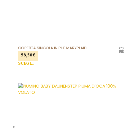
COPERTA SINGOLA IN PILE MARYPLAID
AGGIUNGI ALLA LISTA DEI DESIDERI
56,50
€
SCEGLI
Questo prodotto ha più varianti. Le opzioni
possono essere scelte nella pagina del prodotto