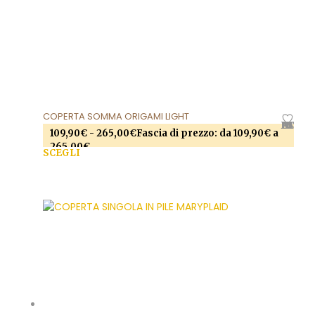
COPERTA SOMMA ORIGAMI LIGHT
AGGIUNGI ALLA LISTA DEI DESIDERI
109,90
€
-
265,00
€
Fascia di prezzo: da 109,90€ a
265,00€
SCEGLI
Questo prodotto ha più varianti. Le opzioni
possono essere scelte nella pagina del prodotto