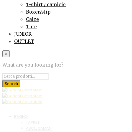
T-shirt / camicie
Boxer/slip
Calze
Tute
JUNIOR
OUTLET
×
What are you looking for?
BAGNO
TAPPETI
ASCIUGAMANI