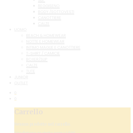
REGGISENO
BODY /SOTTOVESTI
CANOTTIERE
CALZE
UOMO
BEACH & HOMEWEAR
NOTTE E HOMEWEAR
INTIMO MAGLIE E CANOTTIERE
T-SHIRT / CAMICIE
BOXER/SLIP
CALZE
TUTE
JUNIOR
OUTLET
0
0
Carrello
Nessun prodotto nel carrello.