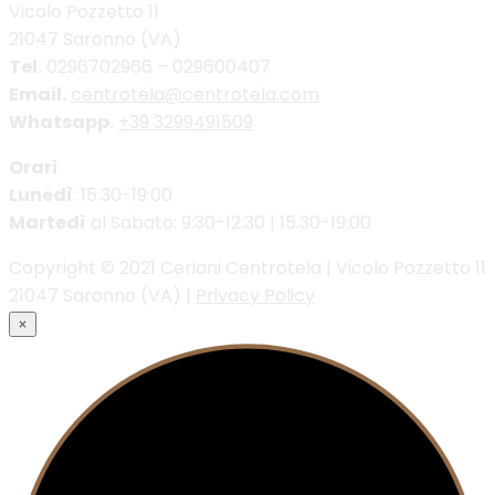
Vicolo Pozzetto 11
21047 Saronno (VA)
Tel.
0296702966 – 029600407
Email.
centrotela@centrotela.com
Whatsapp.
+39 3299491509
Orari
Lunedì
: 15.30-19:00
Martedì
al Sabato: 9:30-12:30 | 15.30-19:00
Copyright © 2021 Ceriani Centrotela | Vicolo Pozzetto 11
21047 Saronno (VA) |
Privacy Policy
×