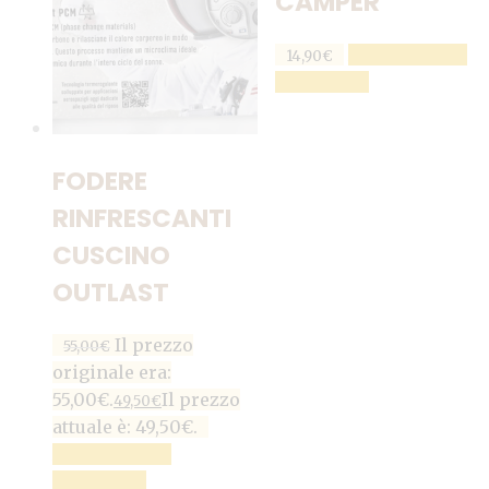
CAMPER
AGGIUNGI AL
14,90
€
CARRELLO
FODERE
RINFRESCANTI
CUSCINO
OUTLAST
Il prezzo
55,00
€
originale era:
55,00€.
Il prezzo
49,50
€
attuale è: 49,50€.
AGGIUNGI AL
CARRELLO