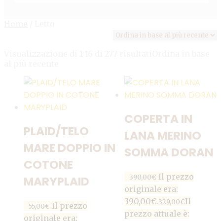
Home
/
Letto
Visualizzazione di 1-16 di 277 risultati
Ordina in base
al più recente
COPERTA IN
PLAID/TELO
LANA MERINO
MARE DOPPIO IN
SOMMA DORAN
COTONE
Il prezzo
390,00
€
MARYPLAID
originale era:
390,00€.
Il
329,00
€
Il prezzo
55,00
€
prezzo attuale è:
originale era: