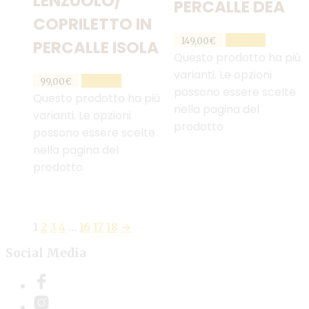
LENZUOLO/
PERCALLE DEA
COPRILETTO IN
SCEGLI
149,00
€
PERCALLE ISOLA
Questo prodotto ha più
varianti. Le opzioni
SCEGLI
99,00
€
possono essere scelte
Questo prodotto ha più
nella pagina del
varianti. Le opzioni
prodotto
possono essere scelte
nella pagina del
prodotto
1
2
3
4
…
16
17
18
→
Social Media