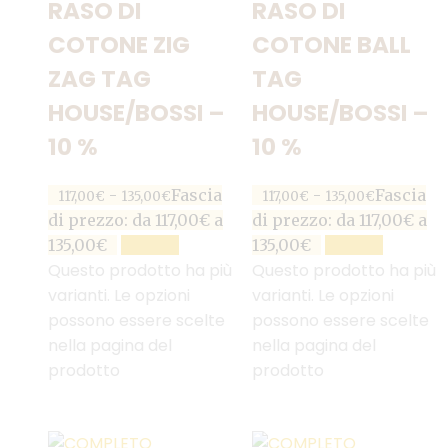
RASO DI
RASO DI
COTONE ZIG
COTONE BALL
ZAG TAG
TAG
HOUSE/BOSSI –
HOUSE/BOSSI –
10 %
10 %
-
Fascia
-
Fascia
117,00
€
135,00
€
117,00
€
135,00
€
di prezzo: da 117,00€ a
di prezzo: da 117,00€ a
135,00€
SCEGLI
135,00€
SCEGLI
Questo prodotto ha più
Questo prodotto ha più
varianti. Le opzioni
varianti. Le opzioni
possono essere scelte
possono essere scelte
nella pagina del
nella pagina del
prodotto
prodotto