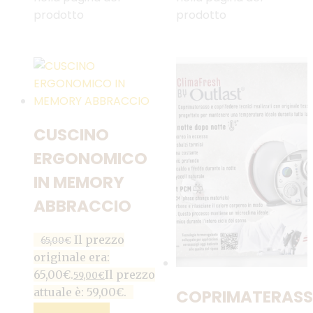
prodotto
prodotto
CUSCINO
ERGONOMICO
IN MEMORY
ABBRACCIO
Il prezzo
65,00
€
originale era:
65,00€.
Il prezzo
59,00
€
attuale è: 59,00€.
COPRIMATERAS
AGGIUNGI AL