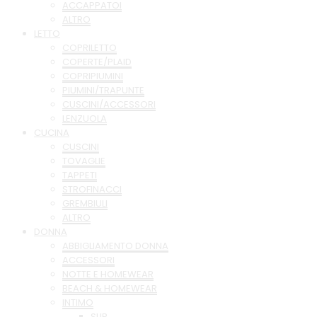
ACCAPPATOI
ALTRO
LETTO
COPRILETTO
COPERTE/PLAID
COPRIPIUMINI
PIUMINI/TRAPUNTE
CUSCINI/ACCESSORI
LENZUOLA
CUCINA
CUSCINI
TOVAGLIE
TAPPETI
STROFINACCI
GREMBIULI
ALTRO
DONNA
ABBIGLIAMENTO DONNA
ACCESSORI
NOTTE E HOMEWEAR
BEACH & HOMEWEAR
INTIMO
SLIP