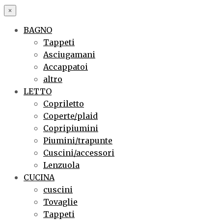
×
BAGNO
Tappeti
Asciugamani
Accappatoi
altro
LETTO
Copriletto
Coperte/plaid
Copripiumini
Piumini/trapunte
Cuscini/accessori
Lenzuola
CUCINA
cuscini
Tovaglie
Tappeti