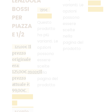
LENZUOLA
LEGGI
varianti. Le
BOSSI
TUTTO
7,95
€
opzioni
SCEGLI
PER
possono
Questo
essere
PIAZZA
prodotto
scelte
E 1/2
ha più
nella
varianti. Le
pagina del
Il
opzioni
125,00
€
prodotto
prezzo
possono
originale
essere
era:
scelte
125,00€.
Il
nella
99,00
€
prezzo
pagina del
attuale è:
prodotto
99,00€.
AGGIUNGI
AL
CARRELLO
sconto