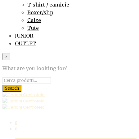
T-shirt / camicie
Boxer/slip
Calze
Tute
JUNIOR
OUTLET
×
What are you looking for?
0
0