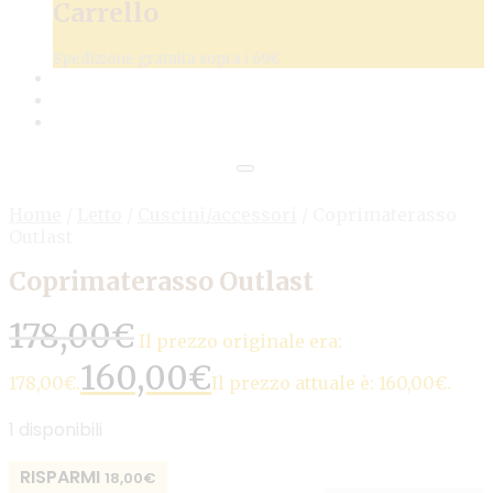
Carrello
Spedizione gratuita sopra i 69€
Home
/
Letto
/
Cuscini/accessori
/
Coprimaterasso
Outlast
Coprimaterasso Outlast
178,00
€
Il prezzo originale era:
160,00
€
178,00€.
Il prezzo attuale è: 160,00€.
1 disponibili
RISPARMI
18,00
€