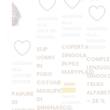
AGGIUNGI
AGGIUNGI
ALLA
ALLA
LISTA DEI
AGGIUNGI
LISTA DEI
DESIDERI
ALLA
DESIDERI
LISTA DEI
COPERTA
DESIDERI
SLIP
SINGOLA
UOMO
COMPLE
IN PILE
AGGIUNGI
IN
LENZUO
ALLA
MARYPLAID
PURO
SINGOL
LISTA DEI
COTONE
DESIDERI
TRUDI
56,50
€
MAGLIFICIO
SCEGLI
ALFABE
PARURE
Questo
DI
– 26 %
DI
prodotto
GRIGNASCO
ha più