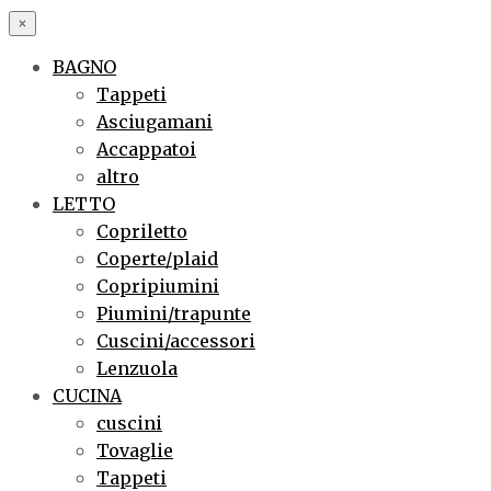
×
BAGNO
Tappeti
Asciugamani
Accappatoi
altro
LETTO
Copriletto
Coperte/plaid
Copripiumini
Piumini/trapunte
Cuscini/accessori
Lenzuola
CUCINA
cuscini
Tovaglie
Tappeti