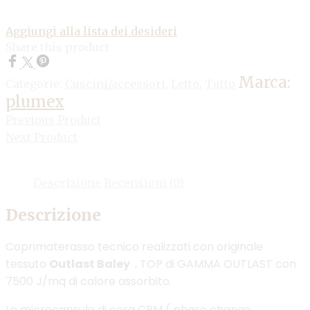
Aggiungi alla lista dei desideri
Share this product
Marca:
Categorie:
Cuscini/accessori
,
Letto
,
Tutto
plumex
Previous Product
Next Product
Descrizione
Recensioni (0)
Descrizione
Coprimaterasso tecnico realizzati con originale
tessuto
Outlast Baley .
TOP di GAMMA OUTLAST con
7500 J/mq di calore assorbito.
Le microcapsule di cera CPM ( phase change