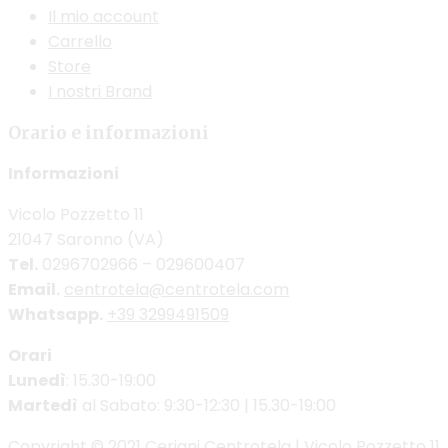
Il mio account
Carrello
Store
I nostri Brand
Orario e informazioni
Informazioni
Vicolo Pozzetto 11
21047 Saronno (VA)
Tel.
0296702966 – 029600407
Email.
centrotela@centrotela.com
Whatsapp.
+39 3299491509
Orari
Lunedì
: 15.30-19:00
Martedì
al Sabato: 9:30-12:30 | 15.30-19:00
Copyright © 2021 Ceriani Centrotela | Vicolo Pozzetto 11