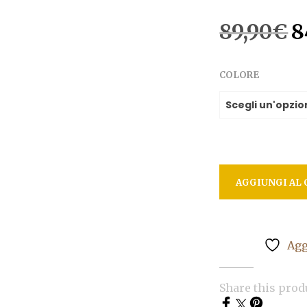
Il
89,90
€
8
p
or
COLORE
er
89
AGGIUNGI AL 
Agg
Share this prod