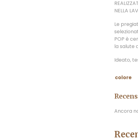
REALIZZA
NELLA LA
Le pregi
selezionat
POP è cer
la salute 
Ideato, t
colore
Recens
Ancora no
Recen