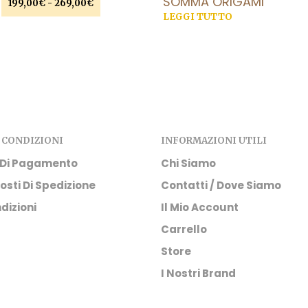
SOMMA ORIGAMI
Fascia
199,00
€
-
269,00
€
di
LEGGI TUTTO
Questo
SCEGLI
prezzo:
prodotto
da
ha
199,00€
a
più
269,00€
varianti.
Le
opzioni
possono
 CONDIZIONI
INFORMAZIONI UTILI
essere
 Di Pagamento
Chi Siamo
scelte
osti Di Spedizione
Contatti / Dove Siamo
nella
pagina
dizioni
Il Mio Account
del
Carrello
prodotto
Store
I Nostri Brand