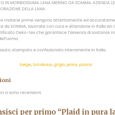
TO IN MORBIDISSIMA LANA MERINO DA SOMMA, AZIENDA L
VORAZIONE DELLA LANA.
ate materie prime vengono attentamente ed accuratam
e da SOMMA, lavorate con cura e attenzione in Italia sin d
tificato Oeko-tex che garantisce l’assenza di sostanze n
dell’uomo.
essuto, stampato e confezionato interamente in Italia.
beige
,
bordeaux
,
grigio
,
jeans
,
panna
ioni
n ci sono recensioni.
sisci per primo “Plaid in pura l