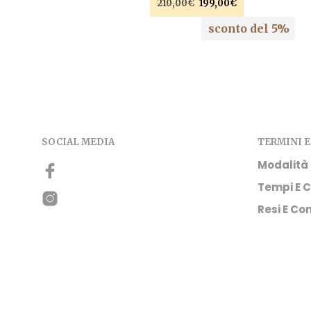
Il
Il
210,00
€
199,00
€
prezzo
prezzo
AGGIUNGI AL CARRELLO
sconto del 5%
originale
attuale
era:
è:
210,00€.
199,00€.
SOCIAL MEDIA
TERMINI E
Modalità
Tempi E C
Resi E Con