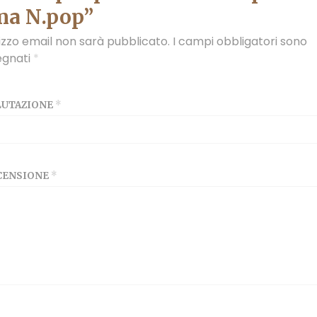
a N.pop”
irizzo email non sarà pubblicato.
I campi obbligatori sono
egnati
*
ALUTAZIONE
*
ECENSIONE
*