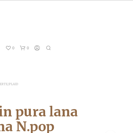
0
0
ERTE/PLAID
 in pura lana
a N.pop