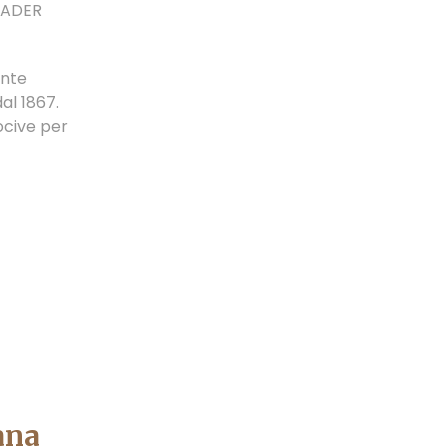
EADER
ente
al 1867.
ocive per
ana