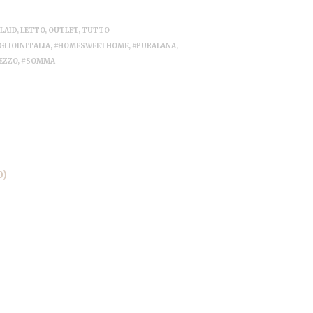
LAID
,
LETTO
,
OUTLET
,
TUTTO
LIOINITALIA
,
#HOMESWEETHOME
,
#PURALANA
,
EZZO
,
#SOMMA
0)