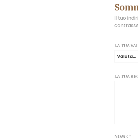
Somm
Il tuo ind
contrass
LA TUA V
LA TUA R
NOME
*