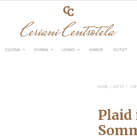
CUCINA
DONNA
UOMO
JUNIOR
OUTLET
HOME
/
LETTO
/
COP
Plaid
Somm