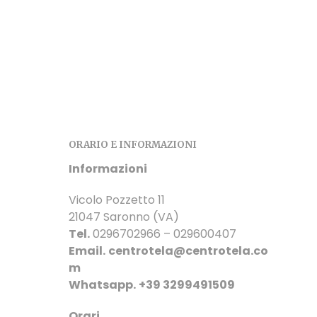
Questo
SCEGLI
prodotto
ha
più
varianti.
Le
opzioni
possono
essere
ORARIO E INFORMAZIONI
scelte
Informazioni
nella
pagina
Vicolo Pozzetto 11
del
21047 Saronno (VA)
prodotto
Tel.
0296702966 – 029600407
Email.
centrotela@centrotela.co
m
Whatsapp.
+39 3299491509
Orari