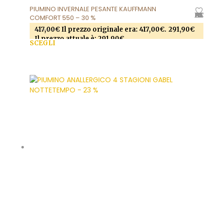
PIUMINO INVERNALE PESANTE KAUFFMANN
AGGIUNGI ALLA LISTA DEI DESIDERI
COMFORT 550 – 30 %
417,00
€
Il prezzo originale era: 417,00€.
291,90
€
Il prezzo attuale è: 291,90€.
SCEGLI
Questo prodotto ha più varianti. Le opzioni
possono essere scelte nella pagina del prodotto