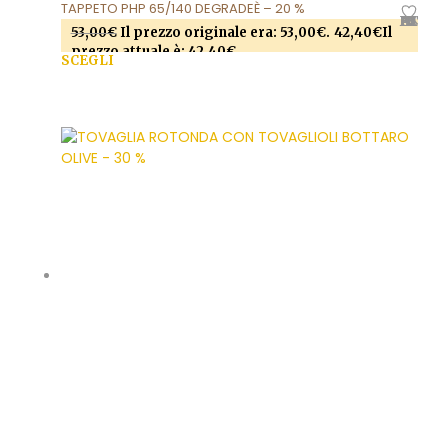
TAPPETO PHP 65/140 DEGRADEÈ – 20 %
AGGIUNGI ALLA LISTA DEI DESIDERI
53,00
€
Il prezzo originale era: 53,00€.
42,40
€
Il
prezzo attuale è: 42,40€.
SCEGLI
Questo prodotto ha più varianti. Le opzioni
possono essere scelte nella pagina del prodotto