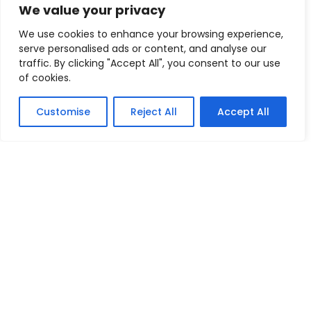
We value your privacy
We use cookies to enhance your browsing experience,
serve personalised ads or content, and analyse our
traffic. By clicking "Accept All", you consent to our use
of cookies.
TOVAGLIA ROTONDA DIAMETRO CM 180
AGGIUNGI ALLA LISTA DEI DESIDERI
66,00
€
Customise
Reject All
Accept All
AGGIUNGI AL CARRELLO