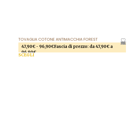
TOVAGLIA COTONE ANTIMACCHIA FOREST
AGGIUNGI ALLA LISTA DEI DESIDERI
47,90
€
-
96,90
€
Fascia di prezzo: da 47,90€ a
96,90€
SCEGLI
Questo prodotto ha più varianti. Le opzioni
possono essere scelte nella pagina del prodotto