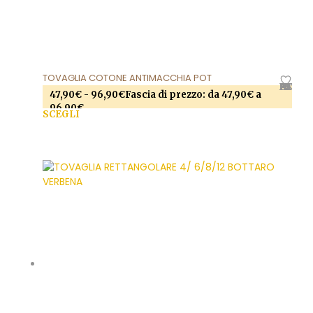
TOVAGLIA COTONE ANTIMACCHIA POT
AGGIUNGI ALLA LISTA DEI DESIDERI
47,90
€
-
96,90
€
Fascia di prezzo: da 47,90€ a
96,90€
SCEGLI
Questo prodotto ha più varianti. Le opzioni
possono essere scelte nella pagina del prodotto