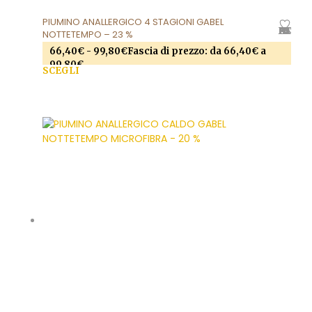
PIUMINO ANALLERGICO 4 STAGIONI GABEL
AGGIUNGI ALLA LISTA DEI DESIDERI
NOTTETEMPO – 23 %
66,40
€
-
99,80
€
Fascia di prezzo: da 66,40€ a
99,80€
SCEGLI
Questo prodotto ha più varianti. Le opzioni
possono essere scelte nella pagina del prodotto