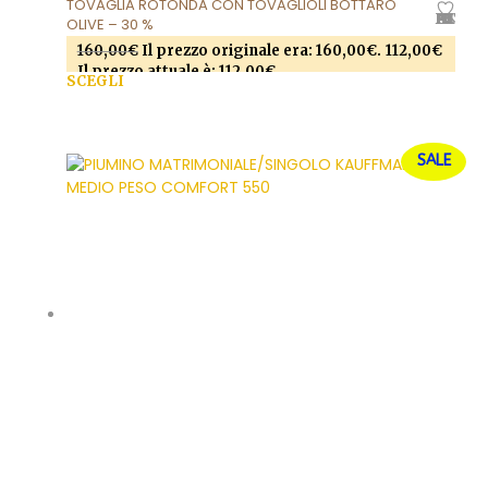
TOVAGLIA ROTONDA CON TOVAGLIOLI BOTTARO
AGGIUNGI ALLA LISTA DEI DESIDERI
OLIVE – 30 %
160,00
€
Il prezzo originale era: 160,00€.
112,00
€
Il prezzo attuale è: 112,00€.
SCEGLI
Questo prodotto ha più varianti. Le opzioni
possono essere scelte nella pagina del prodotto
SALE