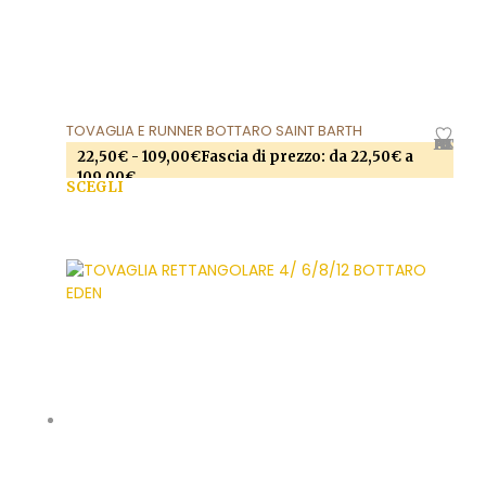
TOVAGLIA E RUNNER BOTTARO SAINT BARTH
AGGIUNGI ALLA LISTA DEI DESIDERI
22,50
€
-
109,00
€
Fascia di prezzo: da 22,50€ a
109,00€
SCEGLI
Questo prodotto ha più varianti. Le opzioni
possono essere scelte nella pagina del prodotto