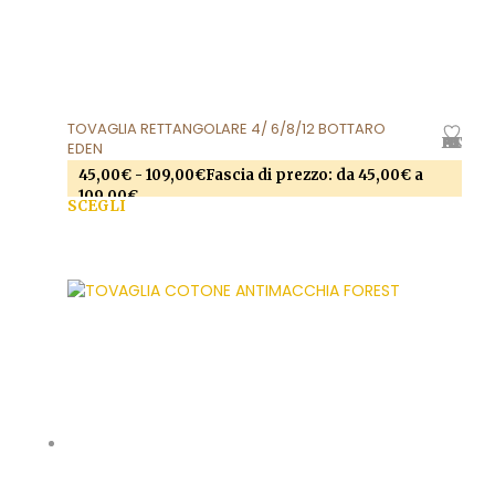
TOVAGLIA RETTANGOLARE 4/ 6/8/12 BOTTARO
AGGIUNGI ALLA LISTA DEI DESIDERI
EDEN
45,00
€
-
109,00
€
Fascia di prezzo: da 45,00€ a
109,00€
SCEGLI
Questo prodotto ha più varianti. Le opzioni
possono essere scelte nella pagina del prodotto