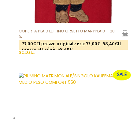
COPERTA PLAID LETTINO ORSETTO MARYPLAID – 20
AGGIUNGI ALLA LISTA DEI DESIDERI
%
73,00
€
Il prezzo originale era: 73,00€.
58,40
€
Il
prezzo attuale è: 58,40€.
SCEGLI
Questo prodotto ha più varianti. Le opzioni
possono essere scelte nella pagina del prodotto
SALE