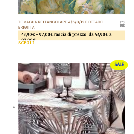
TOVAGLIA RETTANGOLARE 4/6/8/12 BOTTARO
AGGIUNGI ALLA LISTA DEI DESIDERI
BRIGITTA
43,90
€
-
97,00
€
Fascia di prezzo: da 43,90€ a
97,00€
SCEGLI
Questo prodotto ha più varianti. Le opzioni
possono essere scelte nella pagina del prodotto
SALE