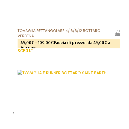
TOVAGLIA RETTANGOLARE 4/ 6/8/12 BOTTARO
AGGIUNGI ALLA LISTA DEI DESIDERI
VERBENA
45,00
€
-
109,00
€
Fascia di prezzo: da 45,00€ a
109,00€
SCEGLI
Questo prodotto ha più varianti. Le opzioni
possono essere scelte nella pagina del prodotto