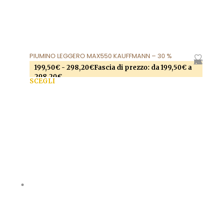
PIUMINO LEGGERO MAX550 KAUFFMANN – 30 %
AGGIUNGI ALLA LISTA DEI DESIDERI
199,50
€
-
298,20
€
Fascia di prezzo: da 199,50€ a
298,20€
SCEGLI
Questo prodotto ha più varianti. Le opzioni
possono essere scelte nella pagina del prodotto