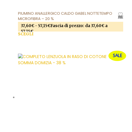
PIUMINO ANALLERGICO CALDO GABEL NOTTETEMPO
AGGIUNGI ALLA LISTA DEI DESIDERI
MICROFIBRA – 20 %
37,60
€
-
57,15
€
Fascia di prezzo: da 37,60€ a
57,15€
SCEGLI
Questo prodotto ha più varianti. Le opzioni
possono essere scelte nella pagina del prodotto
SALE