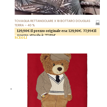
TOVAGLIA RETTANGOLARE X 18 BOTTARO DOUGLAS
AGGIUNGI ALLA LISTA DEI DESIDERI
TERRA – 40 %
129,90
€
Il prezzo originale era: 129,90€.
77,95
€
Il
prezzo attuale è: 77,95€.
SCEGLI
Questo prodotto ha più varianti. Le opzioni
possono essere scelte nella pagina del prodotto