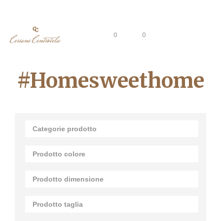
0
0
#homesweethome