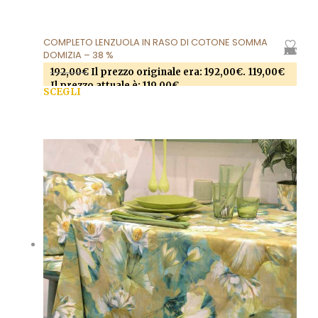
COMPLETO LENZUOLA IN RASO DI COTONE SOMMA
AGGIUNGI ALLA LISTA DEI DESIDERI
DOMIZIA – 38 %
192,00
€
Il prezzo originale era: 192,00€.
119,00
€
Il prezzo attuale è: 119,00€.
SCEGLI
Questo prodotto ha più varianti. Le opzioni
possono essere scelte nella pagina del prodotto