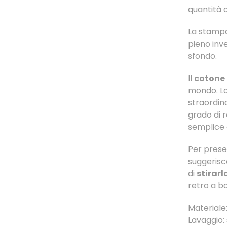
quantità d
La stampa
pieno inve
sfondo.
Il
cotone
mondo. La
straordina
grado di 
semplice 
Per prese
suggerisce
di
stirarl
retro a 
Materiale
Lavaggio: