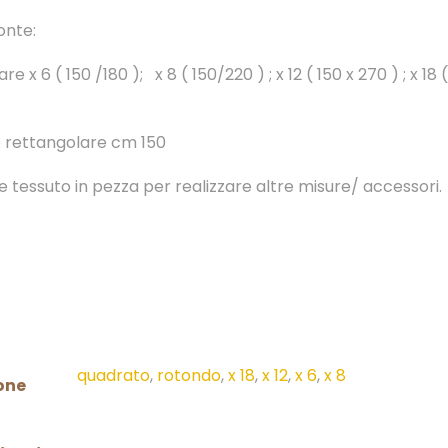
onte:
e x 6 ( 150 /180 ); x 8 ( 150/220 ) ; x 12 ( 150 x 270 ) ; x 18 
 rettangolare cm 150
e tessuto in pezza per realizzare altre misure/ accessori.
quadrato
,
rotondo
,
x 18
,
x 12
,
x 6
,
x 8
one