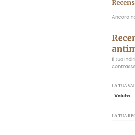
Recens
Ancora no
Recen
antim
Il tuo ind
contrass
LA TUA V
LA TUA R