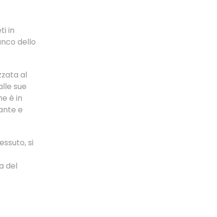
i in
ianco dello
zzata al
alle sue
he è in
rante e
essuto, si
ra
del