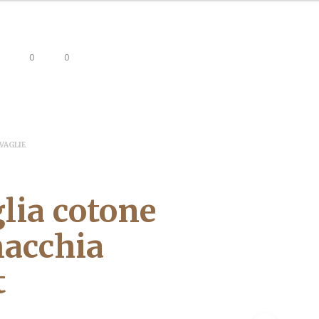
0
0
VAGLIE
lia cotone
acchia
t