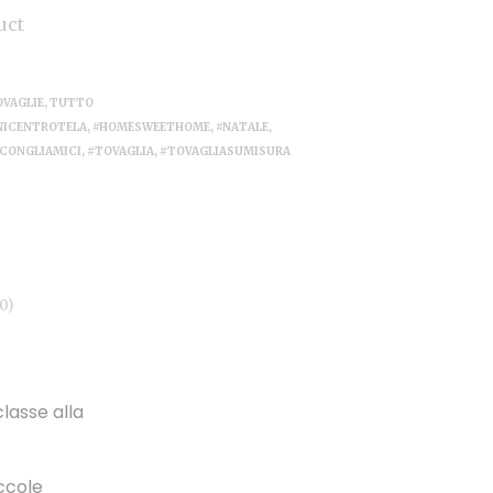
uct
OVAGLIE
,
TUTTO
NICENTROTELA
,
#HOMESWEETHOME
,
#NATALE
,
CONGLIAMICI
,
#TOVAGLIA
,
#TOVAGLIASUMISURA
0)
lasse alla
iccole