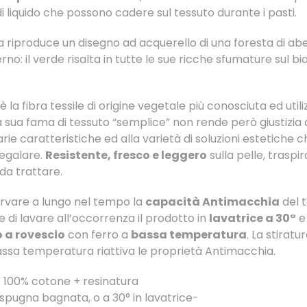
i liquido che possono cadere sul tessuto durante i pasti.
 riproduce un disegno ad acquerello di una foresta di abet
rno: il verde risalta in tutte le sue ricche sfumature sul b
è la fibra tessile di origine vegetale più conosciuta ed utili
 sua fama di tessuto “semplice” non rende però giustizia 
rie caratteristiche ed alla varietà di soluzioni estetiche c
regalare.
Resistente, fresco e leggero
sulla pelle, traspi
da trattare.
rvare a lungo nel tempo la
capacità Antimacchia
del t
 di lavare all’occorrenza il prodotto in
lavatrice a 30°
e
o a rovescio
con ferro a
bassa temperatura
. La
stiratu
bassa temperatura
riattiva le proprietà Antimacchia
.
: 100% cotone + resinatura
 spugna bagnata, o a 30° in lavatrice-