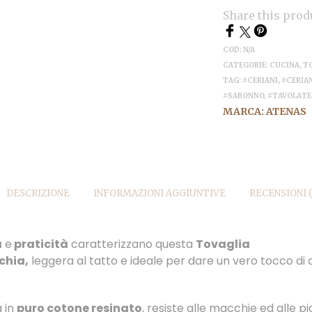
Share this prod
COD:
N/A
CATEGORIE:
CUCINA
,
T
TAG:
#CERIANI
,
#CERIA
#SARONNO
,
#TAVOLATE
MARCA:
ATENAS
DESCRIZIONE
INFORMAZIONI AGGIUNTIVE
RECENSIONI (
a
e
praticità
caratterizzano questa
Tovaglia
chia,
leggera al tatto e ideale per dare un vero tocco di c
a in
puro cotone resinato
, resiste alle macchie ed alle p