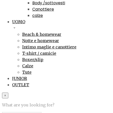
Body /sottovesti
Canottiere
calze
UOMO
Beach & homewear
Notte e homewear
Intimo maglie e canottiere
T-shirt / camicie
Boxer/slip
Calze
Tute
JUNIOR
OUTLET
×
What are you looking for?