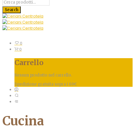
0
0
Carrello
Nessun prodotto nel carrello.
Spedizione gratuita sopra i 69€
Cucina