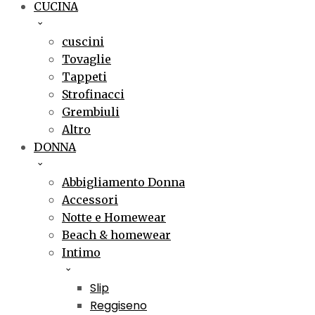
CUCINA
cuscini
Tovaglie
Tappeti
Strofinacci
Grembiuli
Altro
DONNA
Abbigliamento Donna
Accessori
Notte e Homewear
Beach & homewear
Intimo
Slip
Reggiseno