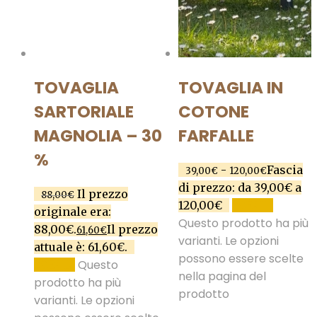
TOVAGLIA
TOVAGLIA IN
SARTORIALE
COTONE
MAGNOLIA – 30
FARFALLE
%
-
Fascia
39,00
€
120,00
€
di prezzo: da 39,00€ a
Il prezzo
88,00
€
120,00€
SCEGLI
originale era:
Questo prodotto ha più
88,00€.
Il prezzo
61,60
€
varianti. Le opzioni
attuale è: 61,60€.
possono essere scelte
Questo
SCEGLI
nella pagina del
prodotto ha più
prodotto
varianti. Le opzioni