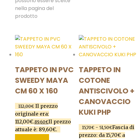
possono essere scelte
nella pagina del
prodotto
TAPPETO IN PVC
TAPPETO IN
SWEEDY MAYA
COTONE
CM 60 X 160
ANTISCIVOLO +
CANOVACCIO
Il prezzo
112,00
€
KUKI PHP
originale era:
112,00€.
Il prezzo
89,60
€
-
Fascia di
15,70
€
51,50
€
attuale è: 89,60€.
prezzo: da 15,70€ a
AGGIUNGI AL