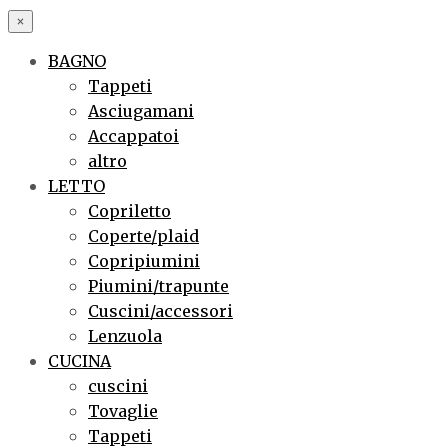
×
BAGNO
Tappeti
Asciugamani
Accappatoi
altro
LETTO
Copriletto
Coperte/plaid
Copripiumini
Piumini/trapunte
Cuscini/accessori
Lenzuola
CUCINA
cuscini
Tovaglie
Tappeti