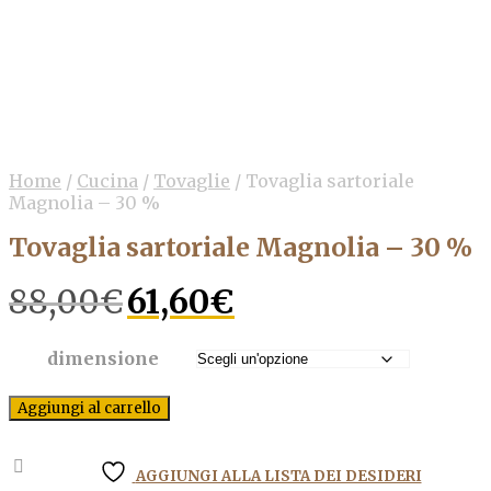
Home
/
Cucina
/
Tovaglie
/
Tovaglia sartoriale
Magnolia – 30 %
Tovaglia sartoriale Magnolia – 30 %
Il
Il
88,00
€
61,60
€
prezzo
prezzo
originale
attuale
era:
è:
dimensione
88,00€.
61,60€.
Aggiungi al carrello
AGGIUNGI ALLA LISTA DEI DESIDERI