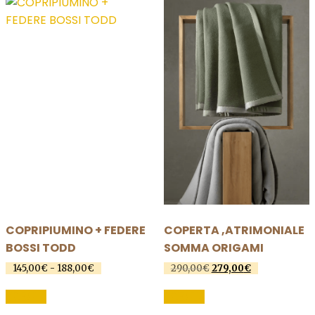
varianti.
Le
opzioni
possono
essere
scelte
nella
pagina
del
prodotto
COPRIPIUMINO + FEDERE
COPERTA ,ATRIMONIALE
BOSSI TODD
SOMMA ORIGAMI
Fascia
Il
Il
145,00
€
-
188,00
€
290,00
€
279,00
€
di
prezzo
prezzo
Questo
Questo
prezzo:
originale
attuale
SCEGLI
SCEGLI
prodotto
prodotto
da
era:
è: