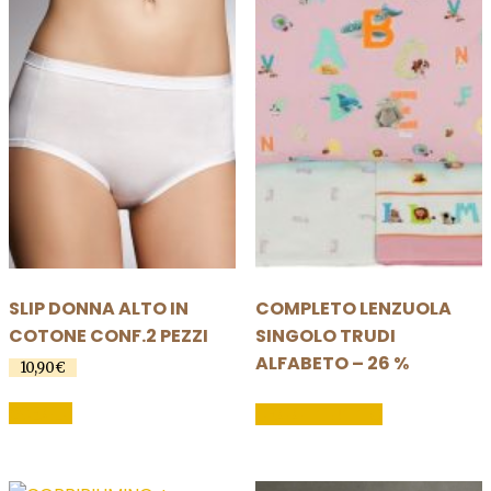
SLIP DONNA ALTO IN
COMPLETO LENZUOLA
COTONE CONF.2 PEZZI
SINGOLO TRUDI
ALFABETO – 26 %
10,90
€
Questo
SCEGLI
LEGGI TUTTO
prodotto
ha
più