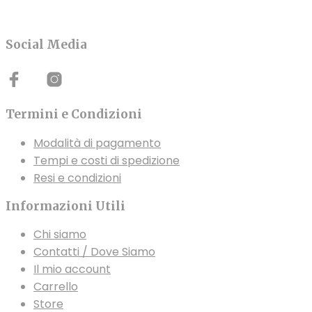
145,00€
290,00€.
279,00€.
ha
ha
a
più
più
188,00€
varianti.
varianti.
Social Media
Le
Le
opzioni
opzioni
possono
possono
essere
essere
Termini e Condizioni
scelte
scelte
Modalità di pagamento
nella
nella
Tempi e costi di spedizione
pagina
pagina
Resi e condizioni
del
del
prodotto
prodotto
Informazioni Utili
Chi siamo
Contatti / Dove Siamo
Il mio account
Carrello
Store