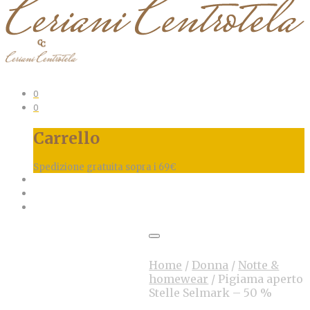
0
0
Carrello
Spedizione gratuita sopra i 69€
SALE
Home
/
Donna
/
Notte &
homewear
/
Pigiama aperto
Stelle Selmark – 50 %