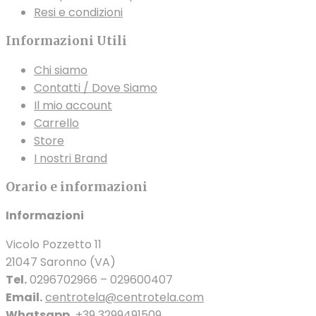
pagina
del
Resi e condizioni
del
prodotto
Informazioni Utili
prodotto
Chi siamo
Contatti / Dove Siamo
Il mio account
Carrello
Store
I nostri Brand
Orario e informazioni
Informazioni
Vicolo Pozzetto 11
21047 Saronno (VA)
Tel.
0296702966 – 029600407
Email.
centrotela@centrotela.com
Whatsapp.
+39 3299491509