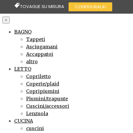
TOVAGLIE SU MISURA
CONFIGURALA!
×
BAGNO
Tappeti
Asciugamani
Accappatoi
altro
LETTO
Copriletto
Coperte/plaid
Copripiumini
Piumini/trapunte
Cuscini/accessori
Lenzuola
CUCINA
cuscini