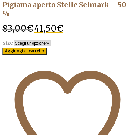
Pigiama aperto Stelle Selmark – 50
%
Il
Il
83,00
€
41,50
€
prezzo
prezzo
originale
attuale
size
era:
è:
83,00€.
41,50€.
Aggiungi al carrello