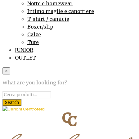
Notte e homewear
Intimo maglie e canottiere
T-shirt / camicie
Boxer/slip
Calze
Tute
JUNIOR
OUTLET
×
What are you looking for?