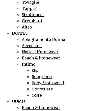
Tovaglie
Tappeti
Strofinacci
Grembiuli
Altro
DONNA
Abbigliamento Donna
Accessori
Notte e Homewear
Beach & homewear
Intimo
Slip
Reggiseno
Body /sottovesti
Canottiere
calze
UOMO
Beach & homewear