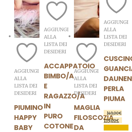
AGGIUNGI
AGGIUNGI
ALLA
ALLA
LISTA DEI
LISTA DEI
DESIDERI
DESIDERI
CUSCIN
ACCAPPATOIO
GUANCI
AGGIUNGI
AGGIUNGI
BIMBO/A
DAUNEN
ALLA
ALLA
E
LISTA DEI
LISTA DEI
PERLA
DESIDERI
DESIDERI
RAGAZZO/A
PIUMA
IN
PIUMINO
MAGLIA
149,00
€
PURO
HAPPY
FILOSCOZIA
Il
Il
139,00
€
COTONE
prezzo
prez
BABY
DA
AGGIUNGI
originale
attua