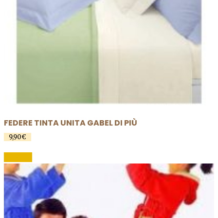
FEDERE TINTA UNITA GABEL DI PIÙ
9,90
€
Questo
SCEGLI
prodotto
ha
più
varianti.
Le