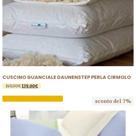
CUSCINO GUANCIALE DAUNENSTEP PERLA CIRMOLO
Il
Il
149,00
€
139,00
€
prezzo
prezzo
originale
attuale
AGGIUNGI AL CARRELLO
sconto del 7%
era:
è:
149,00€.
139,00€.