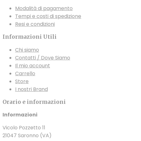
possono
Modalità di pagamento
essere
Tempi e costi di spedizione
scelte
Resi e condizioni
nella
pagina
Informazioni Utili
del
prodotto
Chi siamo
Contatti / Dove Siamo
Il mio account
Carrello
Store
I nostri Brand
Orario e informazioni
Informazioni
Vicolo Pozzetto 11
21047 Saronno (VA)