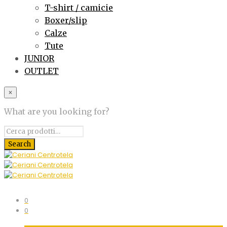
T-shirt / camicie
Boxer/slip
Calze
Tute
JUNIOR
OUTLET
×
What are you looking for?
0
0