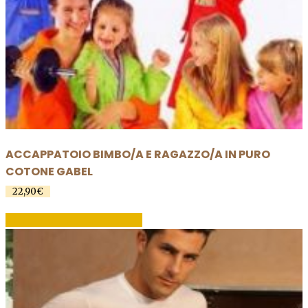
opzioni
possono
essere
scelte
nella
pagina
del
prodotto
ACCAPPATOIO BIMBO/A E RAGAZZO/A IN PURO
COTONE GABEL
22,90
€
AGGIUNGI AL CARRELLO