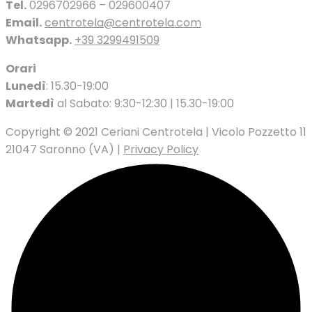
Tel.
0296702966 – 029600407
Email.
centrotela@centrotela.com
Whatsapp.
+39 3299491509
Orari
Lunedì
: 15.30-19:00
Martedì
al Sabato: 9:30-12:30 | 15.30-19:00
Copyright © 2021 Ceriani Centrotela | Vicolo Pozzetto 11
21047 Saronno (VA) |
Privacy Policy