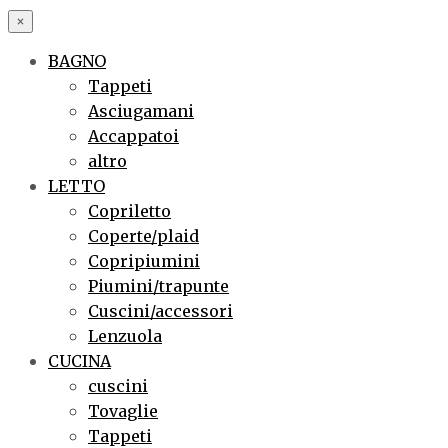
×
BAGNO
Tappeti
Asciugamani
Accappatoi
altro
LETTO
Copriletto
Coperte/plaid
Copripiumini
Piumini/trapunte
Cuscini/accessori
Lenzuola
CUCINA
cuscini
Tovaglie
Tappeti