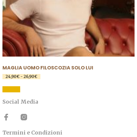
MAGLIA UOMO FILOSCOZIA SOLO LUI
Fascia
24,90
€
-
26,90
€
di
Questo
prezzo:
SCEGLI
prodotto
da
24,90€
ha
Social Media
a
più
26,90€
varianti.
Le
opzioni
Termini e Condizioni