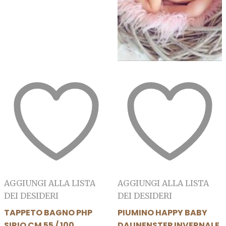
del
prodotto
AGGIUNGI ALLA LISTA
AGGIUNGI ALLA LISTA
DEI DESIDERI
DEI DESIDERI
TAPPETO BAGNO PHP
PIUMINO HAPPY BABY
SIRIO CM 55 / 100
DAUNENSTEP INVERNALE