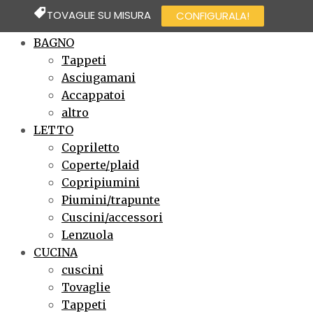
TOVAGLIE SU MISURA
CONFIGURALA!
×
BAGNO
Tappeti
Asciugamani
Accappatoi
altro
LETTO
Copriletto
Coperte/plaid
Copripiumini
Piumini/trapunte
Cuscini/accessori
Lenzuola
CUCINA
cuscini
Tovaglie
Tappeti