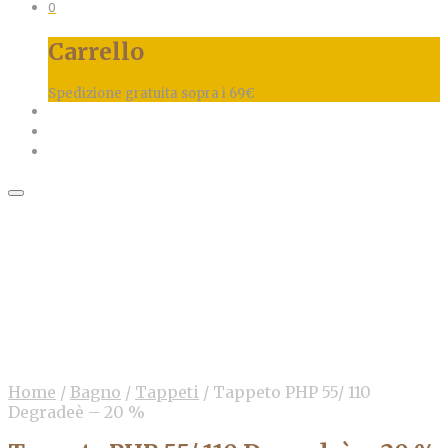
0
Carrello
Spedizione gratuita sopra i 69€
Home
/
Bagno
/
Tappeti
/
Tappeto PHP 55/ 110
Degradeè – 20 %