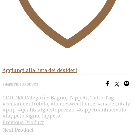
Aggiungi alla lista dei desideri
SHARE THIS PRODUCT
COD:
N/A
Categorie:
Bagno
,
Tappeti
,
Tutto
Tag:
#cerianicentrotela
,
#homesweethome
,
#madeinitaly
,
#php
,
#qualitàalgiustoprezzo
,
#tappetoantiscivolo
,
#tappetobagno
,
tappeto
Previous Product
Next Product