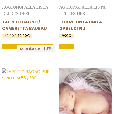
AGGIUNGI ALLA LISTA
AGGIUNGI ALLA LISTA
DEI DESIDERI
DEI DESIDERI
TAPPETO BAGNO /
FEDERE TINTA UNITA
CAMERETTA BAUBAU
GABEL DI PIÙ
Il
Il
42,00
€
29,40
€
9,90
€
prezzo
prezzo
Questo
originale
attuale
AGGIUNGI AL CARRELLO
SCEGLI
sconto del 30%
prodotto
era:
è:
42,00€.
29,40€.
ha
più
varianti.
Le
opzioni
possono
essere
scelte
nella
pagina