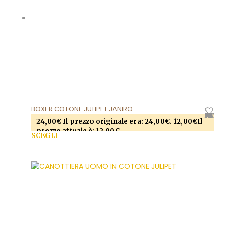
BOXER COTONE JULIPET JANIRO
AGGIUNGI ALLA LISTA DEI DESIDERI
24,00
€
Il prezzo originale era: 24,00€.
12,00
€
Il
prezzo attuale è: 12,00€.
SCEGLI
Questo prodotto ha più varianti. Le opzioni
possono essere scelte nella pagina del prodotto