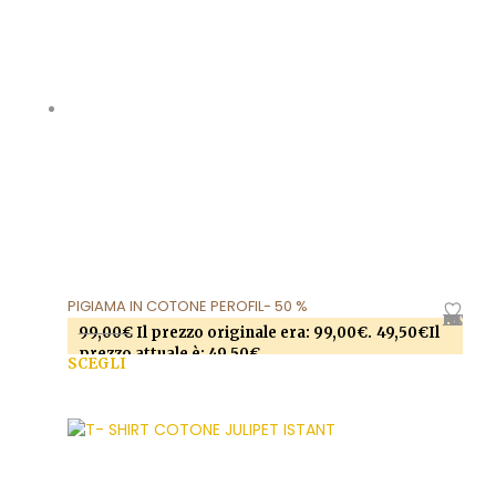
PIGIAMA IN COTONE PEROFIL- 50 %
AGGIUNGI ALLA LISTA DEI DESIDERI
99,00
€
Il prezzo originale era: 99,00€.
49,50
€
Il
prezzo attuale è: 49,50€.
SCEGLI
Questo prodotto ha più varianti. Le opzioni
possono essere scelte nella pagina del prodotto