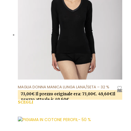
MAGLIA DONNA MANICA LUNGA LANA/SETA – 32 %
AGGIUNGI ALLA LISTA DEI DESIDERI
73,00
€
Il prezzo originale era: 73,00€.
49,60
€
Il
prezzo attuale è: 49,60€.
SCEGLI
Questo prodotto ha più varianti. Le opzioni
possono essere scelte nella pagina del prodotto