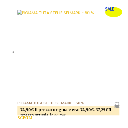
Questo prodotto ha più varianti. Le opzioni
SALE
possono essere scelte nella pagina del prodotto
PIGIAMA TUTA STELLE SELMARK – 50 %
AGGIUNGI ALLA LISTA DEI DESIDERI
74,50
€
Il prezzo originale era: 74,50€.
37,25
€
Il
prezzo attuale è: 37,25€.
SCEGLI