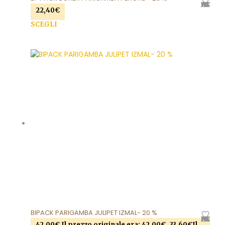
AGGIUNGI ALLA LISTA DEI DESIDERI
22,40
€
SCEGLI
Questo prodotto ha più varianti. Le opzioni
possono essere scelte nella pagina del prodotto
BIPACK PARIGAMBA JULIPET IZMAL- 20 %
AGGIUNGI ALLA LISTA DEI DESIDERI
42,00
€
Il prezzo originale era: 42,00€.
33,60
€
Il