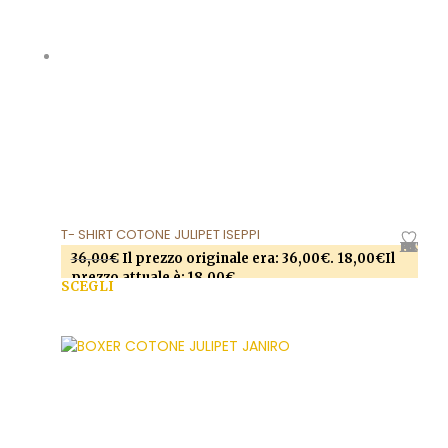
T- SHIRT COTONE JULIPET ISEPPI
AGGIUNGI ALLA LISTA DEI DESIDERI
36,00
€
Il prezzo originale era: 36,00€.
18,00
€
Il
prezzo attuale è: 18,00€.
SCEGLI
Questo prodotto ha più varianti. Le opzioni
possono essere scelte nella pagina del prodotto