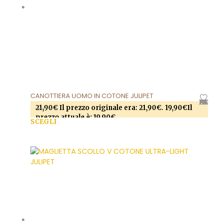
CANOTTIERA UOMO IN COTONE JULIPET
AGGIUNGI ALLA LISTA DEI DESIDERI
21,90
€
Il prezzo originale era: 21,90€.
19,90
€
Il
prezzo attuale è: 19,90€.
SCEGLI
Questo prodotto ha più varianti. Le opzioni
possono essere scelte nella pagina del prodotto