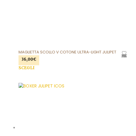
MAGLIETTA SCOLLO V COTONE ULTRA-LIGHT JULIPET
AGGIUNGI ALLA LISTA DEI DESIDERI
36,00
€
SCEGLI
Questo prodotto ha più varianti. Le opzioni
possono essere scelte nella pagina del prodotto