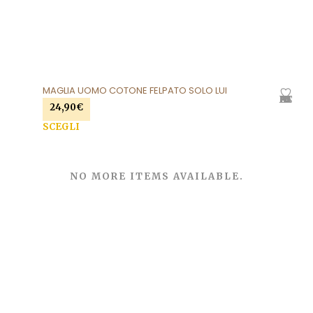
MAGLIA UOMO COTONE FELPATO SOLO LUI
AGGIUNGI ALLA LISTA DEI DESIDERI
24,90
€
SCEGLI
Questo prodotto ha più varianti. Le opzioni
possono essere scelte nella pagina del prodotto
NO MORE ITEMS AVAILABLE.