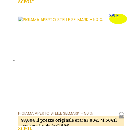
SCEGLI
Questo prodotto ha più varianti. Le opzioni
SALE
possono essere scelte nella pagina del prodotto
PIGIAMA APERTO STELLE SELMARK – 50 %
AGGIUNGI ALLA LISTA DEI DESIDERI
83,00
€
Il prezzo originale era: 83,00€.
41,50
€
Il
prezzo attuale è: 41,50€.
SCEGLI