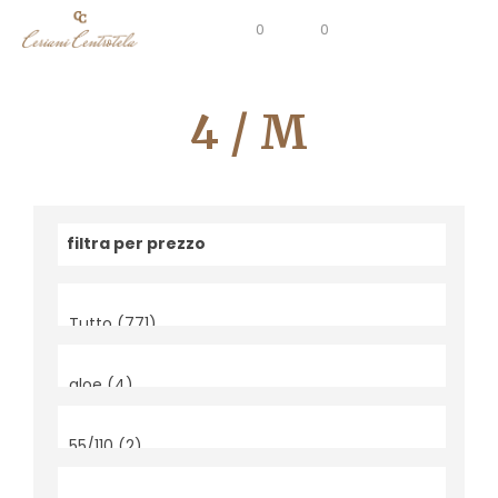
0
0
4 / M