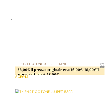
T- SHIRT COTONE JULIPET ISTANT
AGGIUNGI ALLA LISTA DEI DESIDERI
36,00
€
Il prezzo originale era: 36,00€.
18,00
€
Il
prezzo attuale è: 18,00€.
SCEGLI
Questo prodotto ha più varianti. Le opzioni
possono essere scelte nella pagina del prodotto