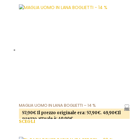
Questo prodotto ha più varianti. Le opzioni
possono essere scelte nella pagina del prodotto
MAGLIA UOMO IN LANA BOGLIETTI – 14 %
AGGIUNGI ALLA LISTA DEI DESIDERI
57,90
€
Il prezzo originale era: 57,90€.
49,90
€
Il
prezzo attuale è: 49,90€.
SCEGLI
Questo prodotto ha più varianti. Le opzioni