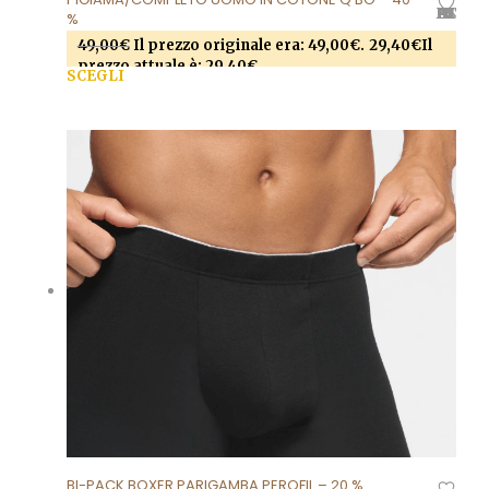
AGGIUNGI ALLA LISTA DEI DESIDERI
%
49,00
€
Il prezzo originale era: 49,00€.
29,40
€
Il
prezzo attuale è: 29,40€.
SCEGLI
Questo prodotto ha più varianti. Le opzioni
possono essere scelte nella pagina del prodotto
BI-PACK BOXER PARIGAMBA PEROFIL – 20 %