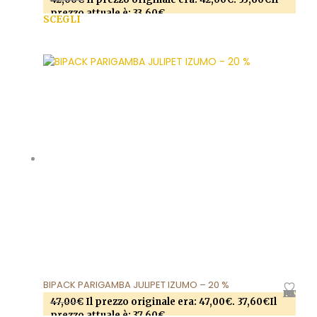
prezzo attuale è: 33,60€.
SCEGLI
Questo prodotto ha più varianti. Le opzioni
possono essere scelte nella pagina del prodotto
BIPACK PARIGAMBA JULIPET IZUMO – 20 %
AGGIUNGI ALLA LISTA DEI DESIDERI
47,00
€
Il prezzo originale era: 47,00€.
37,60
€
Il
prezzo attuale è: 37,60€.