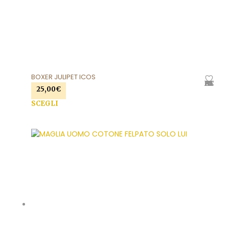
BOXER JULIPET ICOS
AGGIUNGI ALLA LISTA DEI DESIDERI
25,00
€
SCEGLI
Questo prodotto ha più varianti. Le opzioni
possono essere scelte nella pagina del prodotto