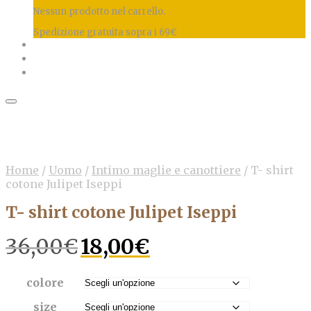
Nessun prodotto nel carrello.
Spedizione gratuita sopra i 69€
Home
/
Uomo
/
Intimo maglie e canottiere
/
T- shirt
cotone Julipet Iseppi
T- shirt cotone Julipet Iseppi
Il
Il
36,00
€
18,00
€
prezzo
prezzo
originale
attuale
era:
è:
colore
36,00€.
18,00€.
size