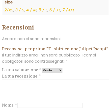
size
2/XS
,
3 / S
,
4 / M
,
5 / L
,
6 / XL
,
7 /XXL
Recensioni
Ancora non ci sono recensioni.
Recensisci per primo “T- shirt cotone Julipet Iseppi”
Il tuo indirizzo email non sarà pubblicato.
I campi
obbligatori sono contrassegnati
*
La tua valutazione
*
La tua recensione
*
Nome
*