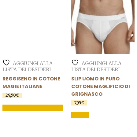
scelte
essere
nella
scelte
pagina
nella
del
pagina
prodotto
del
prodotto
AGGIUNGI ALLA
AGGIUNGI ALLA
LISTA DEI DESIDERI
LISTA DEI DESIDERI
REGGISENO IN COTONE
SLIP UOMO IN PURO
MAGIE ITALIANE
COTONE MAGLIFICIO DI
GRIGNASCO
29,50
€
7,95
€
AGGIUNGI AL CARRELLO
Questo
SCEGLI
prodotto
ha
più