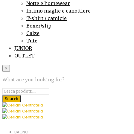
Notte e homewear
Intimo maglie e canottiere
T-shirt / camicie
Boxer/slip
Calze
Tute
JUNIOR
OUTLET
×
What are you looking for?
BAGNO