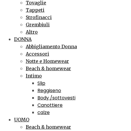
Tovaglie
Tappeti
Strofinacci
Grembiuli
Altro
DONNA
Abbigliamento Donna
Accessori
Notte e Homewear
Beach & homewear
Intimo
Slip
Reggiseno
Body /sottovesti
Canottiere
calze
UOMO
Beach & homewear