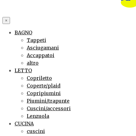
×
BAGNO
Tappeti
Asciugamani
Accappatoi
altro
LETTO
Copriletto
Coperte/plaid
Copripiumini
Piumini/trapunte
Cuscini/accessori
Lenzuola
CUCINA
cuscini