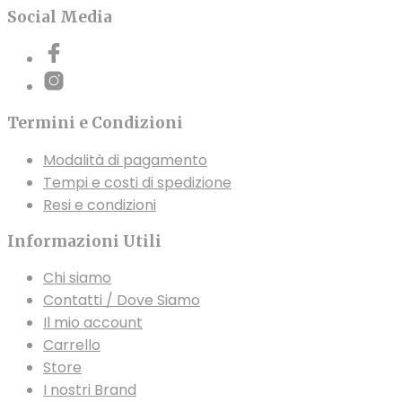
varianti.
Social Media
Le
opzioni
possono
essere
Termini e Condizioni
scelte
nella
Modalità di pagamento
pagina
Tempi e costi di spedizione
del
Resi e condizioni
prodotto
Informazioni Utili
Chi siamo
Contatti / Dove Siamo
Il mio account
Carrello
Store
I nostri Brand