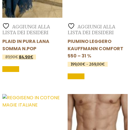
AGGIUNGI ALLA
AGGIUNGI ALLA
LISTA DEI DESIDERI
LISTA DEI DESIDERI
PLAID IN PURA LANA
PIUMINO LEGGERO
SOMMA N.POP
KAUFFMANN COMFORT
550 – 31 %
Il
Il
89,90
€
84,90
€
prezzo
prezzo
Questo
Fascia
199,00
€
-
269,00
€
originale
attuale
SCEGLI
di
prodotto
Questo
era:
è:
prezzo:
SCEGLI
89,90€.
84,90€.
ha
prodotto
da
199,00€
più
ha
a
varianti.
più
269,00€
Le
varianti.
opzioni
Le
possono
opzioni
essere
possono