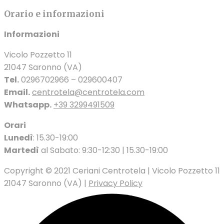
Orario e informazioni
Informazioni
Vicolo Pozzetto 11
21047 Saronno (VA)
Tel.
0296702966 – 029600407
Email.
centrotela@centrotela.com
Whatsapp.
+39 3299491509
Orari
Lunedì
: 15.30-19:00
Martedì
al Sabato: 9:30-12:30 | 15.30-19:00
Copyright © 2021 Ceriani Centrotela | Vicolo Pozzetto 11
21047 Saronno (VA) |
Privacy Policy