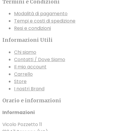
essere
pagina
scelte
Termini e Condizioni
scelte
del
nella
Modalità di pagamento
nella
prodotto
pagina
Tempi e costi di spedizione
pagina
del
Resi e condizioni
del
prodotto
prodotto
Informazioni Utili
Chi siamo
Contatti / Dove Siamo
Il mio account
Carrello
Store
I nostri Brand
Orario e informazioni
Informazioni
Vicolo Pozzetto 11