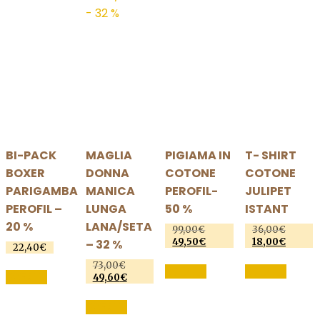
nella
scelte
esser
nella
pagina
nella
scelt
pagina
del
pagina
nella
del
prodotto
del
pagin
prodotto
prodotto
del
prodo
BI-PACK
MAGLIA
PIGIAMA IN
T- SHIRT
BOXER
DONNA
COTONE
COTONE
PARIGAMBA
MANICA
PEROFIL-
JULIPET
PEROFIL –
LUNGA
50 %
ISTANT
20 %
LANA/SETA
Il
Il
99,00
€
36,00
€
prezzo
Il
prezzo
Il
49,50
€
18,00
€
– 32 %
22,40
€
originale
prezzo
origina
prezzo
Questo
Quest
Questo
Il
73,00
€
era:
attuale
era:
attuale
SCEGLI
SCEGLI
SCEGLI
prodotto
prodo
prezzo
Il
49,60
€
99,00€.
è:
36,00€
è:
prodotto
originale
prezzo
49,50€.
18,00€.
Questo
ha
ha
ha
era:
attuale
SCEGLI
prodotto
più
più
73,00€.
è: