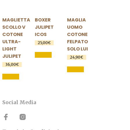
MAGLIETTA
BOXER
MAGLIA
SCOLLO V
JULIPET
UOMO
COTONE
ICOS
COTONE
ULTRA-
FELPATO
25,00
€
LIGHT
SOLO LUI
Questo
SCEGLI
JULIPET
prodotto
24,90
€
ha
Questo
36,00
€
SCEGLI
Questo
più
prodotto
SCEGLI
prodotto
varianti.
ha
ha
Le
più
più
opzioni
varianti.
varianti.
possono
Le
Social Media
Le
essere
opzioni
opzioni
scelte
possono
possono
nella
essere