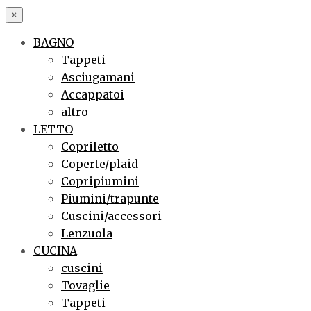
×
BAGNO
Tappeti
Asciugamani
Accappatoi
altro
LETTO
Copriletto
Coperte/plaid
Copripiumini
Piumini/trapunte
Cuscini/accessori
Lenzuola
CUCINA
cuscini
Tovaglie
Tappeti