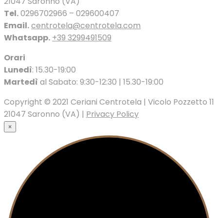
21047 Saronno (VA)
Tel.
0296702966 – 029600407
Email.
centrotela@centrotela.com
Whatsapp.
+39 3299491509
Orari
Lunedì
: 15.30-19:00
Martedì
al Sabato: 9:30-12:30 | 15.30-19:00
Copyright © 2021 Ceriani Centrotela | Vicolo Pozzetto 11
21047 Saronno (VA) |
Privacy Policy
×