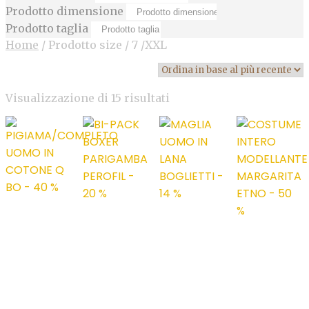
Prodotto dimensione
Prodotto taglia
Home
/
Prodotto size
/
7 /XXL
Ordina
Visualizzazione di 15 risultati
in
base
al
più
recente