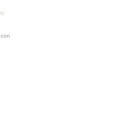
0)
o con