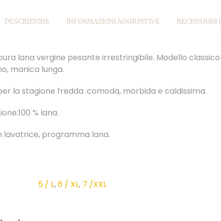
DESCRIZIONE
INFORMAZIONI AGGIUNTIVE
RECENSIONI (
pura lana vergine pesante irrestringibile. Modello classic
o, manica lunga.
per la stagione fredda :comoda, morbida e caldissima.
one:100 % lana.
in lavatrice, programma lana.
5 / L
,
6 / XL
,
7 /XXL