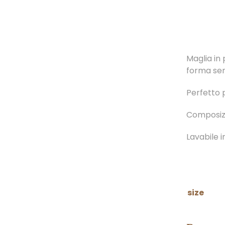
Maglia in 
forma sen
Perfetto 
Composizi
Lavabile 
size