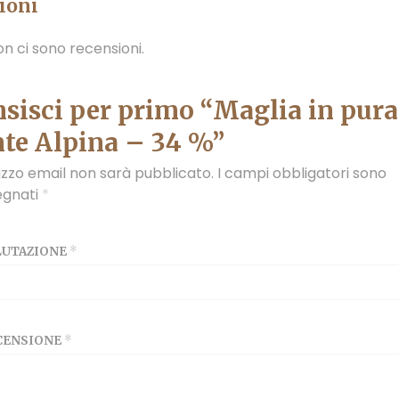
ioni
n ci sono recensioni.
sisci per primo “Maglia in pura
te Alpina – 34 %”
irizzo email non sarà pubblicato.
I campi obbligatori sono
egnati
*
ALUTAZIONE
*
ECENSIONE
*