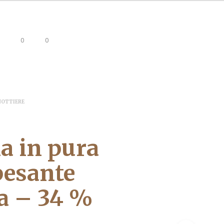
0
0
NOTTIERE
a in pura
pesante
a – 34 %