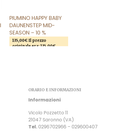
PIUMINO HAPPY BABY
I
DAUNENSTEP MID-
SEASON – 10 %
135,00
€
Il prezzo
originale era: 135,00€.
SCEGLI
121,50
€
Il prezzo attuale
Questo prodotto
è: 121,50€.
ha più varianti. Le opzioni
possono essere scelte
o
nella pagina del prodotto
ORARIO E INFORMAZIONI
Informazioni
Vicolo Pozzetto 11
21047 Saronno (VA)
Tel.
0296702966 – 029600407