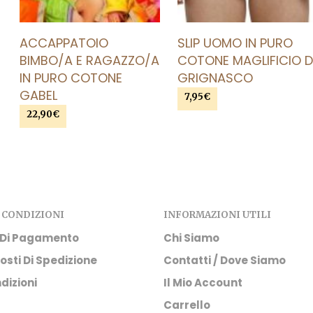
ACCAPPATOIO
SLIP UOMO IN PURO
BIMBO/A E RAGAZZO/A
COTONE MAGLIFICIO D
IN PURO COTONE
GRIGNASCO
GABEL
7,95
€
22,90
€
SCEGLI
Questo prodotto
AGGIUNGI AL CARRELLO
ha più varianti. Le opzioni
o
possono essere scelte
nella pagina del prodott
 CONDIZIONI
INFORMAZIONI UTILI
 Di Pagamento
Chi Siamo
osti Di Spedizione
Contatti / Dove Siamo
dizioni
Il Mio Account
Carrello