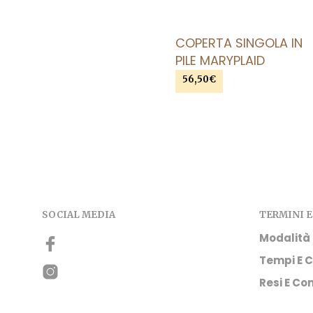
COPERTA SINGOLA IN
PILE MARYPLAID
56,50
€
SCEGLI
Questo prodotto
ha più varianti. Le opzioni
possono essere scelte
nella pagina del prodott
SOCIAL MEDIA
TERMINI E
Modalità
Tempi E C
Resi E Con