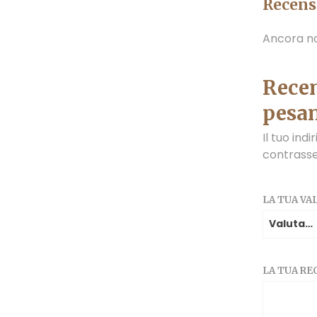
Recens
Ancora no
Recen
pesan
Il tuo ind
contrass
LA TUA V
LA TUA R