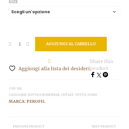
SIZE
originale
attuale
era:
è:
99,00€.
49,50€.
AGGIUNGI AL CARRELLO
Share this
product
Aggiungi alla lista dei desideri
COD:
N/A
CATEGORIE:
NOTTE E HOMEWEAR
,
OUTLET
,
TUTTO
,
UOMO
MARCA:
PEROFIL
PREVIOUS PRODUCT
NEXT PRODUCT