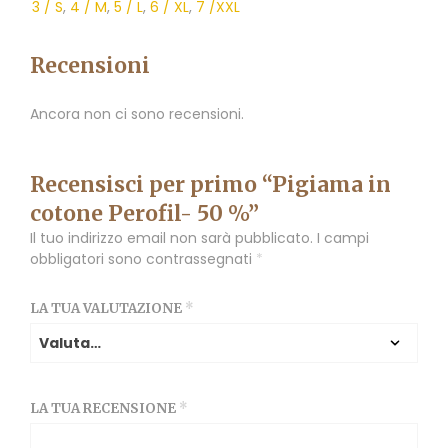
3 / S
,
4 / M
,
5 / L
,
6 / XL
,
7 /XXL
Recensioni
Ancora non ci sono recensioni.
Recensisci per primo “Pigiama in
cotone Perofil- 50 %”
Il tuo indirizzo email non sarà pubblicato.
I campi
obbligatori sono contrassegnati
*
LA TUA VALUTAZIONE
*
LA TUA RECENSIONE
*