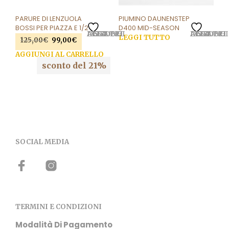
PARURE DI LENZUOLA
PIUMINO DAUNENSTEP
BOSSI PER PIAZZA E 1/2
D400 MID-SEASON
AGGIUNGI ALLA LISTA DEI DESIDERI
AGGIUNGI ALLA LISTA DEI DESIDERI
LEGGI TUTTO
Il
Il
125,00
€
99,00
€
prezzo
prezzo
AGGIUNGI AL CARRELLO
originale
attuale
sconto del 21%
era:
è:
125,00€.
99,00€.
SOCIAL MEDIA
TERMINI E CONDIZIONI
Modalità Di Pagamento