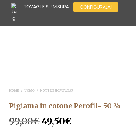
TOVAGLIE SU MISURA
CONFIGURALA!
0
0
HOME
/
UOMO
/
NOTTE E HOMEWEAR
Pigiama in cotone Perofil- 50 %
99,00
€
49,50
€
Il
Il
prezzo
prezzo