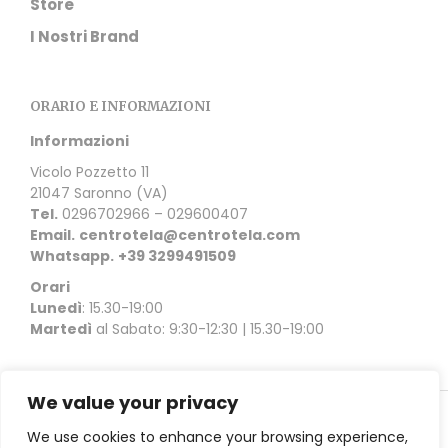
Store
I Nostri Brand
ORARIO E INFORMAZIONI
Informazioni
Vicolo Pozzetto 11
21047 Saronno (VA)
Tel.
0296702966 – 029600407
Email.
centrotela@centrotela.com
Whatsapp.
+39 3299491509
Orari
Lunedì
: 15.30-19:00
Martedì
al Sabato: 9:30-12:30 | 15.30-19:00
We value your privacy
Copyright © 2021 Ceriani Centrotela | Vicolo Pozzetto 11
We use cookies to enhance your browsing experience,