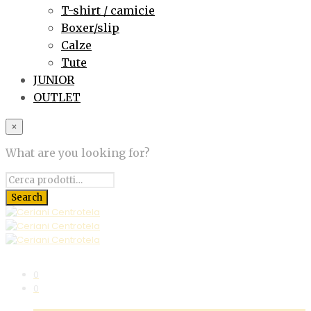
T-shirt / camicie
Boxer/slip
Calze
Tute
JUNIOR
OUTLET
×
What are you looking for?
0
0