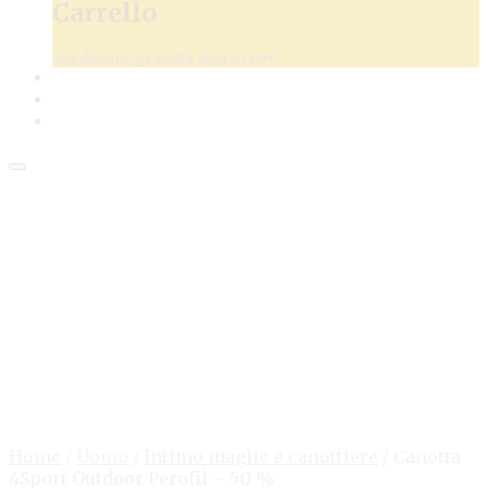
Carrello
Spedizione gratuita sopra i 69€
Home
/
Uomo
/
Intimo maglie e canottiere
/
Canotta
4Sport Outdoor Perofil – 50 %