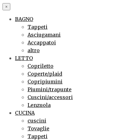
×
BAGNO
Tappeti
Asciugamani
Accappatoi
altro
LETTO
Copriletto
Coperte/plaid
Copripiumini
Piumini/trapunte
Cuscini/accessori
Lenzuola
CUCINA
cuscini
Tovaglie
Tappeti