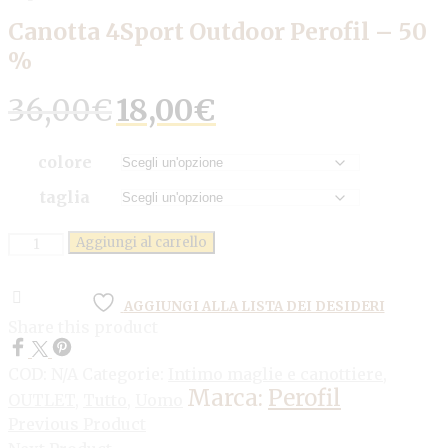
Canotta 4Sport Outdoor Perofil – 50
%
Il
Il
36,00
€
18,00
€
prezzo
prezzo
originale
attuale
era:
è:
colore
36,00€.
18,00€.
taglia
Quantità
Aggiungi al carrello
AGGIUNGI ALLA LISTA DEI DESIDERI
Share this product
COD:
N/A
Categorie:
Intimo maglie e canottiere
,
Marca:
Perofil
OUTLET
,
Tutto
,
Uomo
Previous Product