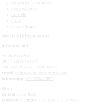
Contatti / Dove Siamo
Il mio account
Carrello
Store
I nostri Brand
Orario e informazioni
Informazioni
Vicolo Pozzetto 11
21047 Saronno (VA)
Tel.
0296702966 – 029600407
Email.
centrotela@centrotela.com
Whatsapp.
+39 3299491509
Orari
Lunedì
: 15.30-19:00
Martedì
al Sabato: 9:30-12:30 | 15.30-19:00