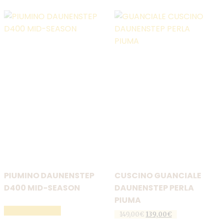
più
più
varianti.
varianti.
Le
Le
opzioni
opzioni
possono
possono
essere
essere
scelte
scelte
nella
nella
pagina
pagina
del
del
prodotto
prodotto
PIUMINO DAUNENSTEP
CUSCINO GUANCIALE
D400 MID-SEASON
DAUNENSTEP PERLA
PIUMA
LEGGI TUTTO
Il
Il
149,00
€
139,00
€