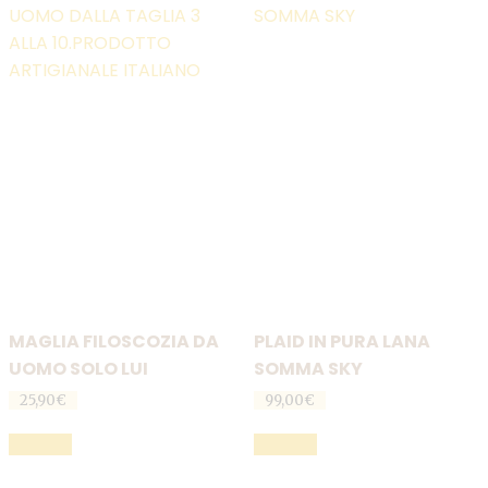
MAGLIA FILOSCOZIA DA
PLAID IN PURA LANA
UOMO SOLO LUI
SOMMA SKY
25,90
€
99,00
€
Questo
Questo
SCEGLI
SCEGLI
prodotto
prodotto
ha
ha