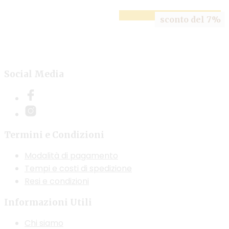
prezzo
prezzo
originale
attuale
AGGIUNGI AL CARRELLO
sconto del 7%
era:
è:
149,00€.
139,00€.
Social Media
Termini e Condizioni
Modalità di pagamento
Tempi e costi di spedizione
Resi e condizioni
Informazioni Utili
Chi siamo