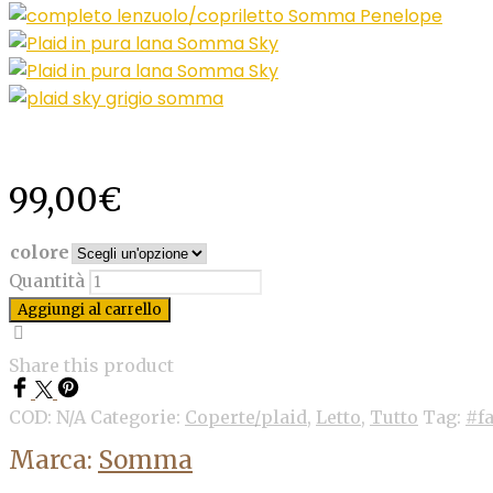
99,00
€
colore
Quantità
Aggiungi al carrello
Share this product
COD:
N/A
Categorie:
Coperte/plaid
,
Letto
,
Tutto
Tag:
#fa
Marca:
Somma