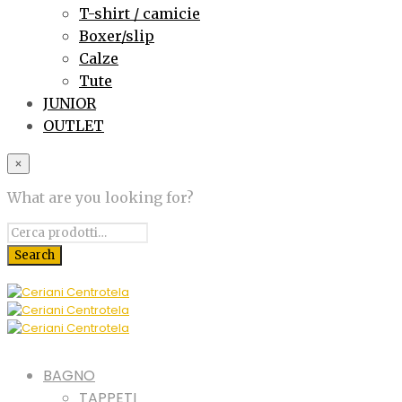
T-shirt / camicie
Boxer/slip
Calze
Tute
JUNIOR
OUTLET
×
What are you looking for?
BAGNO
TAPPETI