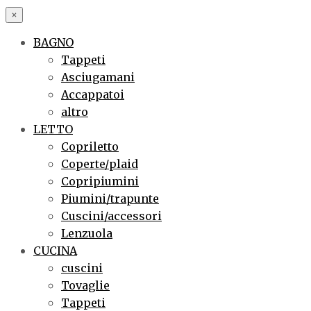
×
BAGNO
Tappeti
Asciugamani
Accappatoi
altro
LETTO
Copriletto
Coperte/plaid
Copripiumini
Piumini/trapunte
Cuscini/accessori
Lenzuola
CUCINA
cuscini
Tovaglie
Tappeti