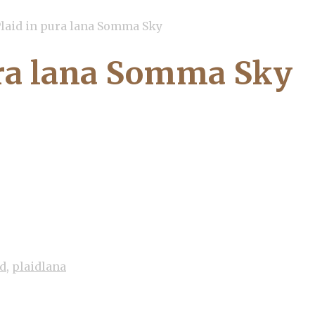
laid in pura lana Somma Sky
ura lana Somma Sky
id
,
plaidlana