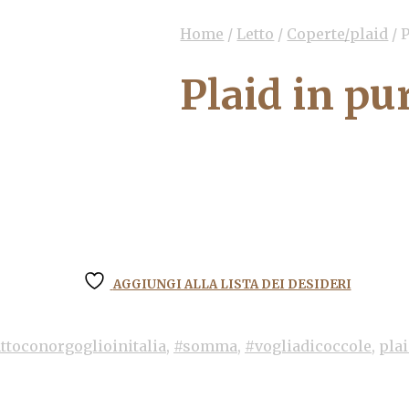
Home
/
Letto
/
Coperte/plaid
/
P
Plaid in p
AGGIUNGI ALLA LISTA DEI DESIDERI
ttoconorgoglioinitalia
,
#somma
,
#vogliadicoccole
,
pla