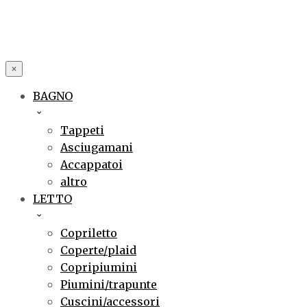
×
BAGNO
Tappeti
Asciugamani
Accappatoi
altro
LETTO
Copriletto
Coperte/plaid
Copripiumini
Piumini/trapunte
Cuscini/accessori