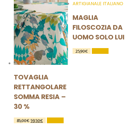
MAGLIA
FILOSCOZIA DA
UOMO SOLO LUI
Questo
SCEGLI
25,90
€
prodotto
ha
più
TOVAGLIA
varianti.
RETTANGOLARE
Le
opzioni
SOMMA RESIA –
possono
30 %
essere
scelte
Il
Il
Questo
SCEGLI
85,00
€
59,50
€
nella
prezzo
prezzo
prodotto