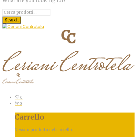
What are you looking for?
0
0
Carrello
Nessun prodotto nel carrello.