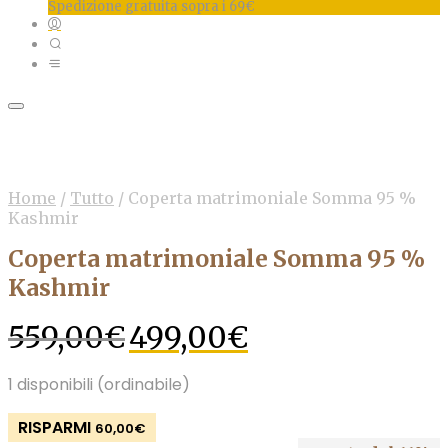
Spedizione gratuita sopra i 69€
Home
/
Tutto
/
Coperta matrimoniale Somma 95 %
Kashmir
Coperta matrimoniale Somma 95 %
Kashmir
Il
Il
559,00
€
499,00
€
prezzo
prezzo
originale
attuale
1 disponibili (ordinabile)
era:
è:
559,00€.
499,00€.
RISPARMI
60,00
€