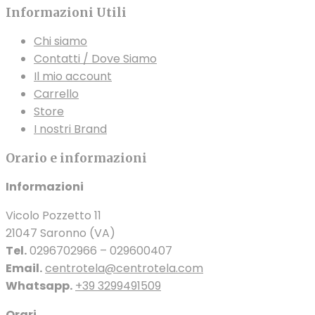
Informazioni Utili
prodotto
Chi siamo
Contatti / Dove Siamo
Il mio account
Carrello
Store
I nostri Brand
Orario e informazioni
Informazioni
Vicolo Pozzetto 11
21047 Saronno (VA)
Tel.
0296702966 – 029600407
Email.
centrotela@centrotela.com
Whatsapp.
+39 3299491509
Orari