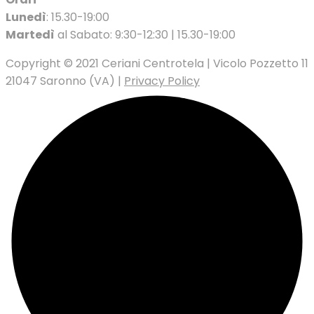
Lunedì
: 15.30-19:00
Martedì
al Sabato: 9:30-12:30 | 15.30-19:00
Copyright © 2021 Ceriani Centrotela | Vicolo Pozzetto 11
21047 Saronno (VA) |
Privacy Policy