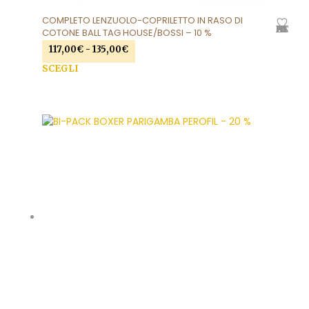
COMPLETO LENZUOLO-COPRILETTO IN RASO DI
AGGIUNGI ALLA LISTA DEI DESIDERI
COTONE BALL TAG HOUSE/BOSSI – 10 %
Fascia
117,00
€
-
135,00
€
di
Que
SCEGLI
prezzo:
prod
da
ha
117,00€
più
a
varia
135,00€
Le
opzi
pos
esse
scel
nell
pag
del
prod