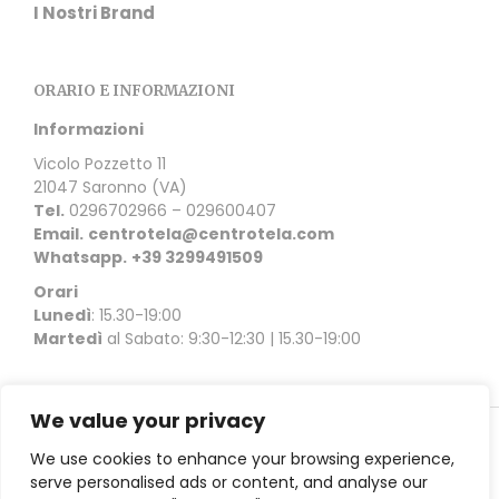
I Nostri Brand
ORARIO E INFORMAZIONI
Informazioni
Vicolo Pozzetto 11
21047 Saronno (VA)
Tel.
0296702966 – 029600407
Email.
centrotela@centrotela.com
Whatsapp.
+39 3299491509
Orari
Lunedì
: 15.30-19:00
Martedì
al Sabato: 9:30-12:30 | 15.30-19:00
We value your privacy
Copyright © 2021 Ceriani Centrotela | Vicolo Pozzetto 11
We use cookies to enhance your browsing experience,
21047 Saronno (VA) |
Privacy Policy
serve personalised ads or content, and analyse our