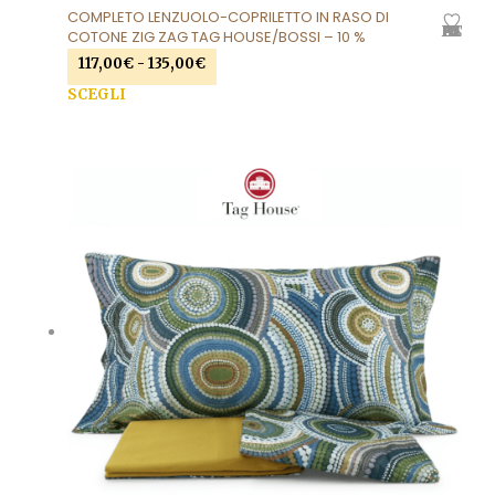
COMPLETO LENZUOLO-COPRILETTO IN RASO DI
AGGIUNGI ALLA LISTA DEI DESIDERI
COTONE ZIG ZAG TAG HOUSE/BOSSI – 10 %
Fascia
117,00
€
-
135,00
€
di
Que
SCEGLI
prezzo:
prod
da
ha
117,00€
più
a
varia
135,00€
Le
opzi
pos
esse
scel
nell
pag
del
prod