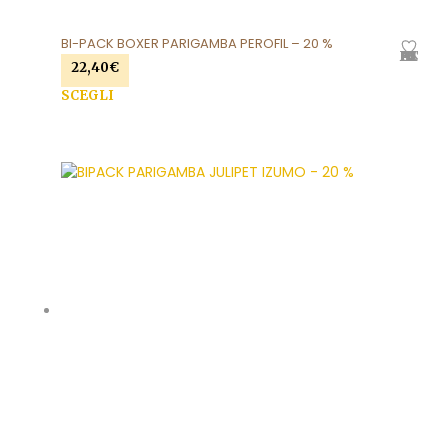
BI-PACK BOXER PARIGAMBA PEROFIL – 20 %
AGGIUNGI ALLA LISTA DEI DESIDERI
22,40
€
Que
SCEGLI
prod
ha
più
varia
Le
opzi
pos
esse
scel
nell
pag
del
prod