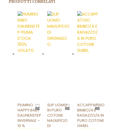
PRODOTTI CORRELATI
PIUMINO
SLIP UOMO
ACCAPPATOIO
AGGIUNGI ALLA LISTA DEI DESIDERI
AGGIUNGI ALLA LISTA DEI DESIDERI
AGGIUNGI ALLA LISTA DEI DESIDERI
HAPPY BABY
IN PURO
BIMBO/A E
DAUNENSTEP
COTONE
RAGAZZO/A IN
INVERNALE –
MAGLIFICIO
PURO COTONE
10 %
DI
GABEL