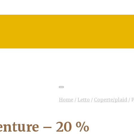
Home
/
Letto
/
Coperte/plaid
/
P
enture – 20 %