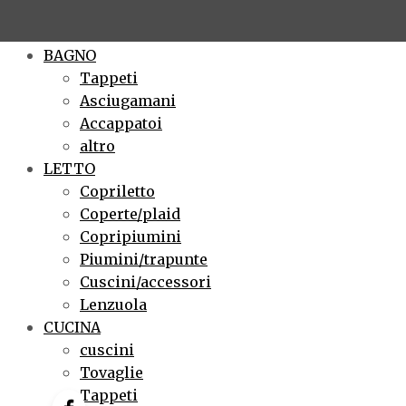
×
BAGNO
Tappeti
Asciugamani
Accappatoi
altro
LETTO
Copriletto
Coperte/plaid
Copripiumini
Piumini/trapunte
Cuscini/accessori
Lenzuola
CUCINA
cuscini
Tovaglie
Tappeti