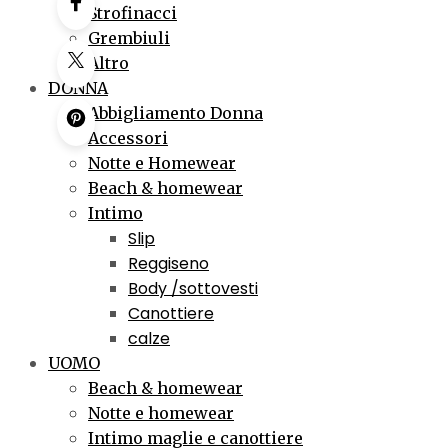
Strofinacci
Grembiuli
Altro
DONNA
Abbigliamento Donna
Accessori
Notte e Homewear
Beach & homewear
Intimo
Slip
Reggiseno
Body /sottovesti
Canottiere
calze
UOMO
Beach & homewear
Notte e homewear
Intimo maglie e canottiere