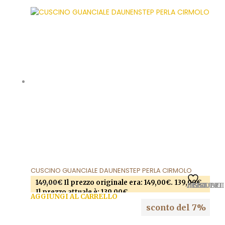
Questo prodotto ha più varianti. Le opzioni
possono essere scelte nella pagina del prodotto
CUSCINO GUANCIALE DAUNENSTEP PERLA CIRMOLO
149,00
€
Il prezzo originale era: 149,00€.
139,00
€
AGGIUNGI ALLA LISTA DEI DESIDERI
Il prezzo attuale è: 139,00€.
AGGIUNGI AL CARRELLO
sconto del 7%