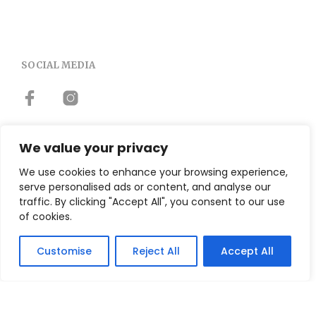
SOCIAL MEDIA
We value your privacy
TERMINI E CONDIZIONI
We use cookies to enhance your browsing experience,
Modalità Di Pagamento
serve personalised ads or content, and analyse our
traffic. By clicking "Accept All", you consent to our use
Tempi E Costi Di Spedizione
of cookies.
Resi E Condizioni
Customise
Reject All
Accept All
INFORMAZIONI UTILI
Chi Siamo