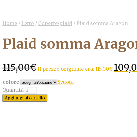
Home
/
Letto
/
Coperte/plaid
/
Plaid somma Aragon
Plaid somma Arago
115,00
€
109,
Il prezzo originale era: 115,00€.
colore
Svuota
Quantità
Aggiungi al carrello