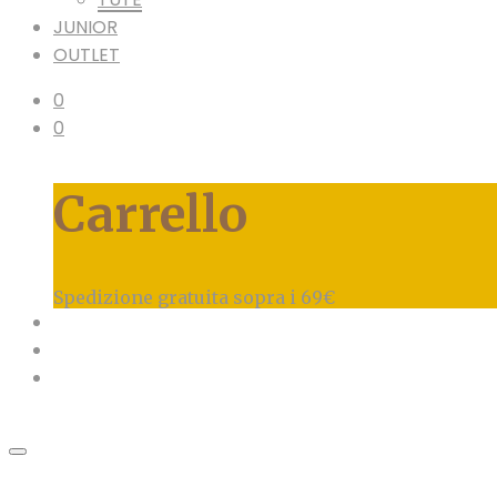
JUNIOR
OUTLET
0
0
Carrello
Spedizione gratuita sopra i 69€