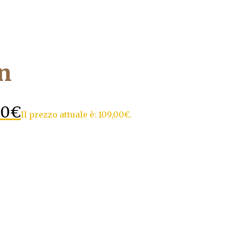
n
00
€
Il prezzo attuale è: 109,00€.