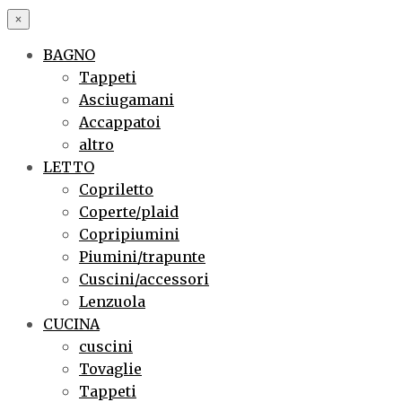
×
BAGNO
Tappeti
Asciugamani
Accappatoi
altro
LETTO
Copriletto
Coperte/plaid
Copripiumini
Piumini/trapunte
Cuscini/accessori
Lenzuola
CUCINA
cuscini
Tovaglie
Tappeti