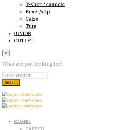
T-shirt / camicie
Boxer/slip
Calze
Tute
JUNIOR
OUTLET
×
What are you looking for?
BAGNO
TAPPETI