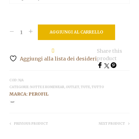
120,00€.
96,00€.
AGGIUNGI AL CARRELLO
Share this
product
Aggiungi alla lista dei desideri
COD:
N/A
CATEGORIE:
NOTTE E HOMEWEAR
,
OUTLET
,
TUTE
,
TUTTO
MARCA:
PEROFIL
PREVIOUS PRODUCT
NEXT PRODUCT