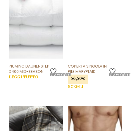
PIUMINO DAUNENSTEP
COPERTA SINGOLA IN
D400 MID-SEASON
PILE MARYPLAID
AGGIUNGI ALLA LISTA DEI DESIDERI
AGGIUNGI ALLA LISTA DEI DESIDERI
LEGGI TUTTO
56,50
€
SCEGLI
Que
pro
ha
più
vari
Le
opzi
pos