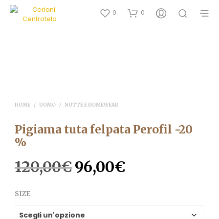
0
0
HOME
/
UOMO
/
NOTTE E HOMEWEAR
Pigiama tuta felpata Perofil -20
%
120,00
€
96,00
€
Il
Il
prezzo
prezzo
SIZE
originale
attuale
era:
è: