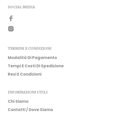
opzi
possono
SOCIAL MEDIA
pos
essere
ess
scelte
scel
nella
nell
pagina
pag
del
del
prodotto
pro
TERMINI E CONDIZIONI
Modalità Di Pagamento
Tempi E Costi Di Spedizione
Resi E Condizioni
INFORMAZIONI UTILI
Chi Siamo
Contatti / Dove Siamo