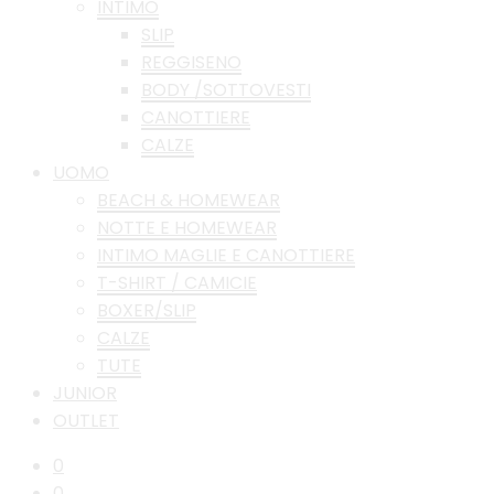
INTIMO
SLIP
REGGISENO
BODY /SOTTOVESTI
CANOTTIERE
CALZE
UOMO
BEACH & HOMEWEAR
NOTTE E HOMEWEAR
INTIMO MAGLIE E CANOTTIERE
T-SHIRT / CAMICIE
BOXER/SLIP
CALZE
TUTE
JUNIOR
OUTLET
0
0