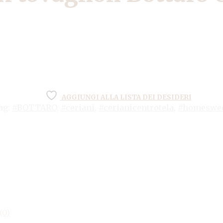
AGGIUNGI ALLA LISTA DEI DESIDERI
ag:
#BOTTARO
,
#ceriani
,
#cerianicentrotela
,
#homeswe
(0)