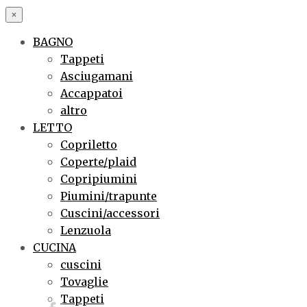
×
BAGNO
Tappeti
Asciugamani
Accappatoi
altro
LETTO
Copriletto
Coperte/plaid
Copripiumini
Piumini/trapunte
Cuscini/accessori
Lenzuola
CUCINA
cuscini
Tovaglie
Tappeti