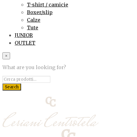
T-shirt / camicie
Boxer/slip
Calze
Tute
JUNIOR
OUTLET
×
What are you looking for?