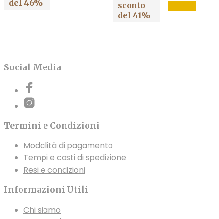
CARRELLO
del 46%
prezz
sconto
SCEGLI
varianti.
prodo
da
del 41%
45,50
Le
ha
a
opzioni
più
140,0
possono
varian
essere
Le
Social Media
scelte
opzio
nella
poss
pagina
esser
del
scelt
prodotto
nella
Termini e Condizioni
pagin
Modalità di pagamento
del
Tempi e costi di spedizione
prodo
Resi e condizioni
Informazioni Utili
Chi siamo