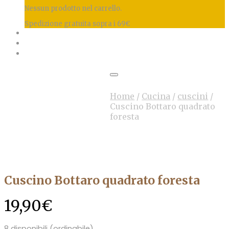
Nessun prodotto nel carrello.
Spedizione gratuita sopra i 69€
Home
/
Cucina
/
cuscini
/
Cuscino Bottaro quadrato
foresta
Cuscino Bottaro quadrato foresta
19,90
€
8 disponibili (ordinabile)