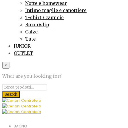
Notte e homewear
Intimo maglie e canottiere
T-shirt / camicie
Boxer/slip
Calze
Tute
JUNIOR
OUTLET
×
What are you looking for?
BAGNO