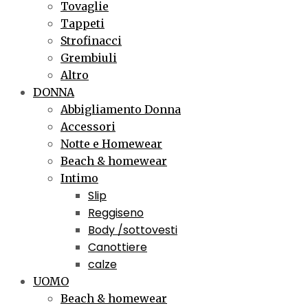
Tovaglie
Tappeti
Strofinacci
Grembiuli
Altro
DONNA
Abbigliamento Donna
Accessori
Notte e Homewear
Beach & homewear
Intimo
Slip
Reggiseno
Body /sottovesti
Canottiere
calze
UOMO
Beach & homewear