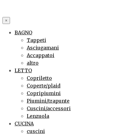
×
BAGNO
Tappeti
Asciugamani
Accappatoi
altro
LETTO
Copriletto
Coperte/plaid
Copripiumini
Piumini/trapunte
Cuscini/accessori
Lenzuola
CUCINA
cuscini