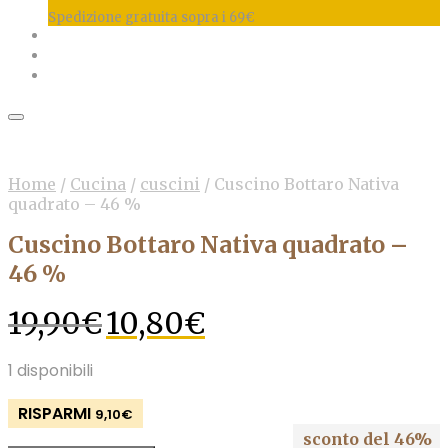
Spedizione gratuita sopra i 69€
Home
/
Cucina
/
cuscini
/
Cuscino Bottaro Nativa
quadrato – 46 %
Cuscino Bottaro Nativa quadrato –
46 %
Il
Il
19,90
€
10,80
€
prezzo
prezzo
originale
attuale
1 disponibili
era:
è:
19,90€.
10,80€.
RISPARMI
9,10
€
sconto del 46%