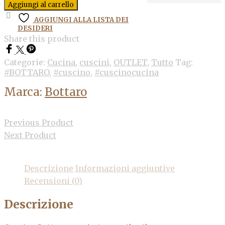
Aggiungi al carrello
AGGIUNGI ALLA LISTA DEI
DESIDERI
Share this product
Categorie:
Cucina
,
cuscini
,
OUTLET
,
Tutto
Tag:
#BOTTARO
,
#cuscino
,
#cuscinocucina
Marca:
Bottaro
Previous Product
Next Product
Descrizione
Informazioni aggiuntive
Recensioni (0)
Descrizione