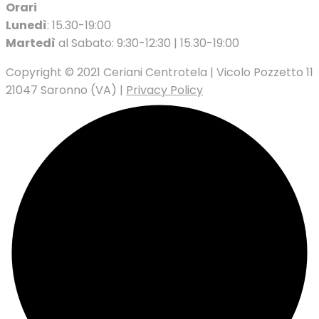
Orari
Lunedì
: 15.30-19:00
Martedì
al Sabato: 9:30-12:30 | 15.30-19:00
Copyright © 2021 Ceriani Centrotela | Vicolo Pozzetto 11
21047 Saronno (VA) |
Privacy Policy