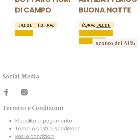
DI CAMPO
BUONA NOTTE
Fascia
Il
Il
-
39,00
€
120,00
€
65,90
€
39,00
€
di
prezzo
prezzo
Questo
SCEGLI
AGGIUNGI AL
prezzo:
originale
attuale
prodotto
CARRELLO
da
era:
è:
sconto del 41%
ha
39,00€
65,90€.
39,00€.
a
più
120,00€
varianti.
Le
Social Media
opzioni
possono
essere
scelte
Termini e Condizioni
nella
pagina
Modalità di pagamento
del
Tempi e costi di spedizione
prodotto
Resi e condizioni