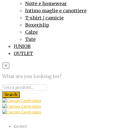
Notte e homewear
Intimo maglie e canottiere
T-shirt / camicie
Boxer/slip
Calze
Tute
JUNIOR
OUTLET
×
What are you looking for?
BAGNO