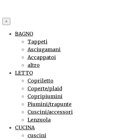
×
BAGNO
Tappeti
Asciugamani
Accappatoi
altro
LETTO
Copriletto
Coperte/plaid
Copripiumini
Piumini/trapunte
Cuscini/accessori
Lenzuola
CUCINA
cuscini