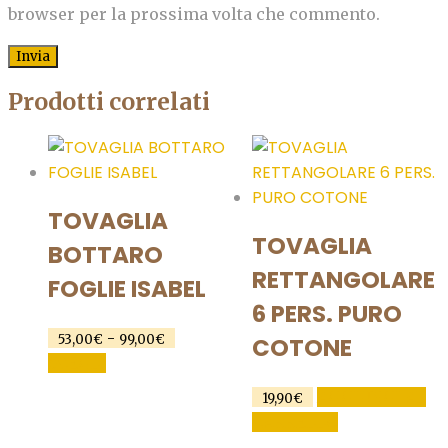
browser per la prossima volta che commento.
Prodotti correlati
TOVAGLIA
TOVAGLIA
BOTTARO
RETTANGOLARE
FOGLIE ISABEL
6 PERS. PURO
Fascia
-
53,00
€
99,00
€
COTONE
di
Questo
SCEGLI
prezzo:
prodotto
da
AGGIUNGI AL
19,90
€
ha
53,00€
CARRELLO
a
più