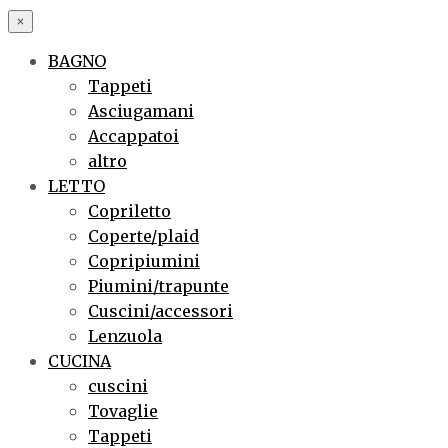
×
BAGNO
Tappeti
Asciugamani
Accappatoi
altro
LETTO
Copriletto
Coperte/plaid
Copripiumini
Piumini/trapunte
Cuscini/accessori
Lenzuola
CUCINA
cuscini
Tovaglie
Tappeti