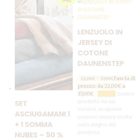
SALE
LENZUOLO IN
JERSEY DI
COTONE
DAUNENSTEP
-
Fascia di
22,00
€
37,00
€
prezzo: da 22,00€ a
Questo
37,00€
SCEGLI
prodotto ha più
SET
varianti. Le opzioni
ASCIUGAMANI 1
possono essere scelte
+ 1 SOMMA
nella pagina del
prodotto
NUBES – 50 %