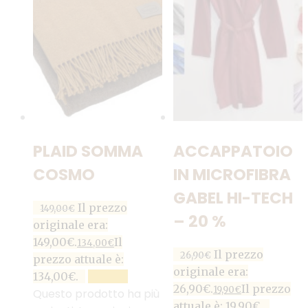
PLAID SOMMA
ACCAPPATOIO
COSMO
IN MICROFIBRA
GABEL HI-TECH
Il prezzo
149,00
€
– 20 %
originale era:
149,00€.
Il
134,00
€
Il prezzo
26,90
€
prezzo attuale è:
originale era:
134,00€.
SCEGLI
26,90€.
Il prezzo
19,90
€
Questo prodotto ha più
attuale è: 19,90€.