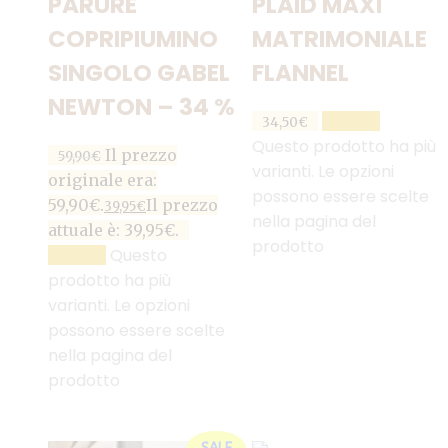
PARURE
PLAID MAXI
COPRIPIUMINO
MATRIMONIALE
SINGOLO GABEL
FLANNEL
NEWTON – 34 %
SCEGLI
34,50
€
Questo prodotto ha più
Il prezzo
59,90
€
varianti. Le opzioni
originale era:
possono essere scelte
59,90€.
Il prezzo
39,95
€
nella pagina del
attuale è: 39,95€.
prodotto
Questo
SCEGLI
prodotto ha più
varianti. Le opzioni
possono essere scelte
nella pagina del
prodotto