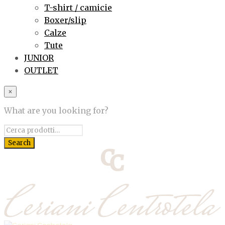
T-shirt / camicie
Boxer/slip
Calze
Tute
JUNIOR
OUTLET
×
What are you looking for?