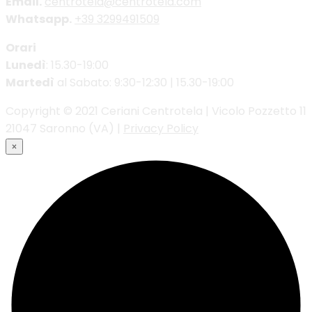
Email.
centrotela@centrotela.com
Whatsapp.
+39 3299491509
Orari
Lunedì
: 15.30-19:00
Martedì
al Sabato: 9:30-12:30 | 15.30-19:00
Copyright © 2021 Ceriani Centrotela | Vicolo Pozzetto 11
21047 Saronno (VA) |
Privacy Policy
×