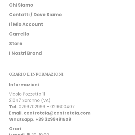
Chi Siamo
Contatti / Dove Siamo
Il Mio Account
Carrello
Store
I Nostri Brand
ORARIO E INFORMAZIONI
Informazioni
Vicolo Pozzetto 11
21047 Saronno (VA)
Tel.
0296702966 – 029600407
Email.
centrotela@centrotela.com
Whatsapp.
+39 3299491509
Orari
Lunedì
: 15.30-19:00