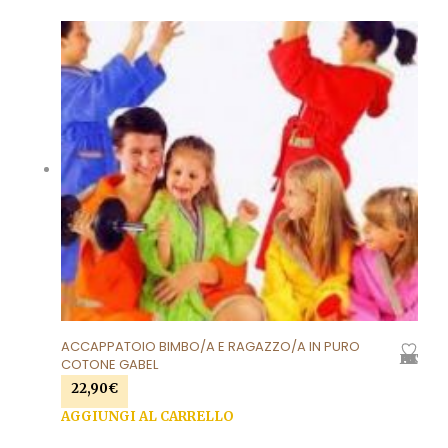
ACCAPPATOIO BIMBO/A E RAGAZZO/A IN PURO
AGGIUNGI ALLA LISTA DEI DESIDERI
COTONE GABEL
22,90
€
AGGIUNGI AL CARRELLO