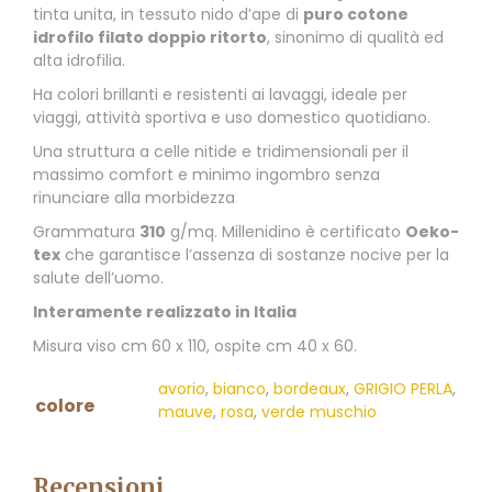
tinta unita, in tessuto nido d’ape di
puro cotone
idrofilo filato doppio ritorto
, sinonimo di qualità ed
alta idrofilia.
Ha colori brillanti e resistenti ai lavaggi, ideale per
viaggi, attività sportiva e uso domestico quotidiano.
Una struttura a celle nitide e tridimensionali per il
massimo comfort e minimo ingombro senza
rinunciare alla morbidezza
Grammatura
310
g/mq. Millenidino è certificato
Oeko-
tex
che garantisce l’assenza di sostanze nocive per la
salute dell’uomo.
Interamente realizzato in Italia
Misura viso cm 60 x 110, ospite cm 40 x 60.
avorio
,
bianco
,
bordeaux
,
GRIGIO PERLA
,
colore
mauve
,
rosa
,
verde muschio
Recensioni