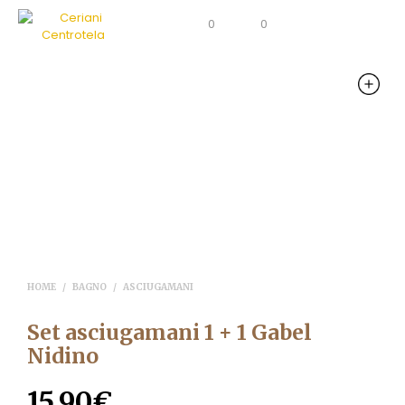
0
0
HOME
/
BAGNO
/
ASCIUGAMANI
Set asciugamani 1 + 1 Gabel
Nidino
15,90
€