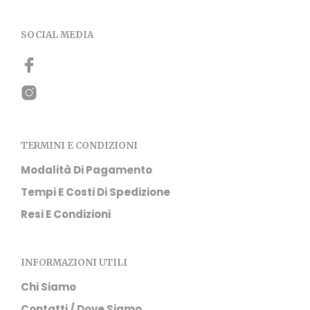
essere
scelte
SOCIAL MEDIA
nella
pagina
del
prodotto
TERMINI E CONDIZIONI
Modalità Di Pagamento
Tempi E Costi Di Spedizione
Resi E Condizioni
INFORMAZIONI UTILI
Chi Siamo
Contatti / Dove Siamo