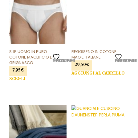
SLIP UOMO IN PURO
REGGISENO IN COTONE
COTONE MAGLIFICIO DI
MAGIE ITALIANE
AGGIUNGI ALLA LISTA DEI DESIDERI
AGGIUNGI ALLA LISTA DEI DESIDERI
GRIGNASCO
29,50
€
7,95
€
AGGIUNGI AL CARRELLO
SCEGLI
Questo
prodotto
ha
più
varianti.
Le
opzioni
possono
essere
scelte