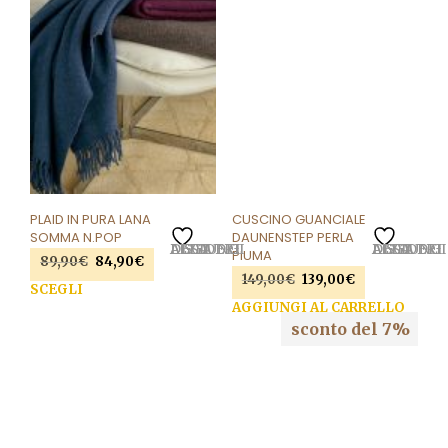
nella
pagina
del
prodotto
PLAID IN PURA LANA
CUSCINO GUANCIALE
SOMMA N.POP
DAUNENSTEP PERLA
AGGIUNGI ALLA LISTA DEI DESIDERI
AGGIUNGI ALLA LISTA DEI DESIDERI
PIUMA
89,90
€
Il
84,90
€
Il
149,00
€
Il
139,00
€
Il
prezzo
prezzo
SCEGLI
Questo
prezzo
prezzo
originale
attuale
AGGIUNGI AL CARRELLO
prodotto
originale
attuale
era:
è:
sconto del 7%
ha
era:
è:
89,90€.
84,90€.
più
149,00€.
139,00€.
varianti.
Le
opzioni
possono