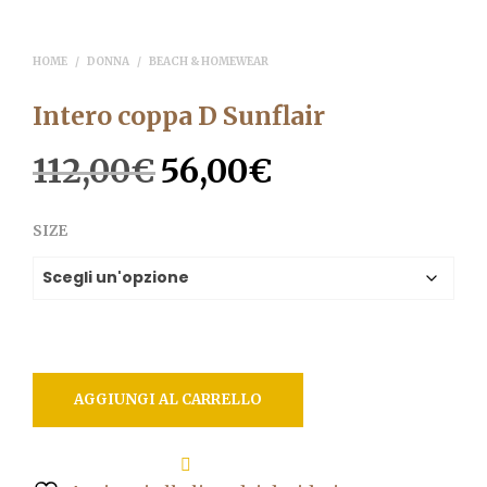
HOME
/
DONNA
/
BEACH & HOMEWEAR
Intero coppa D Sunflair
112,00
€
56,00
€
Il
Il
prezzo
prezzo
SIZE
originale
attuale
era:
è:
112,00€.
56,00€.
AGGIUNGI AL CARRELLO