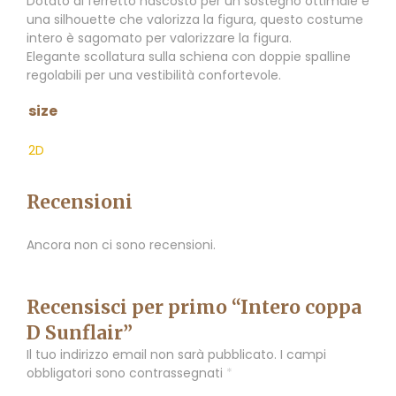
Dotato di ferretto nascosto per un sostegno ottimale e
una silhouette che valorizza la figura, questo costume
intero è sagomato per valorizzare la figura.
Elegante scollatura sulla schiena con doppie spalline
regolabili per una vestibilità confortevole.
size
2D
Recensioni
Ancora non ci sono recensioni.
Recensisci per primo “Intero coppa
D Sunflair”
Il tuo indirizzo email non sarà pubblicato.
I campi
obbligatori sono contrassegnati
*