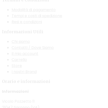
Termini e Condizioni
Modalità di pagamento
Tempi e costi di spedizione
Resi e condizioni
Informazioni Utili
Chi siamo
Contatti / Dove Siamo
Il mio account
Carrello
Store
I nostri Brand
Orario e informazioni
Informazioni
Vicolo Pozzetto 11
21047 Saronno (VA)