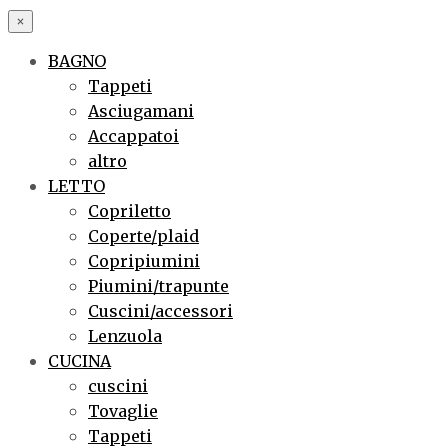
×
BAGNO
Tappeti
Asciugamani
Accappatoi
altro
LETTO
Copriletto
Coperte/plaid
Copripiumini
Piumini/trapunte
Cuscini/accessori
Lenzuola
CUCINA
cuscini
Tovaglie
Tappeti