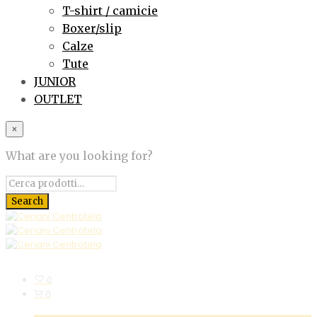
T-shirt / camicie
Boxer/slip
Calze
Tute
JUNIOR
OUTLET
×
What are you looking for?
0
0