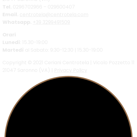
Tel.
0296702966 – 029600407
Email.
centrotela@centrotela.com
Whatsapp.
+39 3299491509
Orari
Lunedì
: 15.30-19:00
Martedì
al Sabato: 9:30-12:30 | 15.30-19:00
Copyright © 2021 Ceriani Centrotela | Vicolo Pozzetto 11
21047 Saronno (VA) |
Privacy Policy