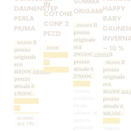
SOMMA
IN
DAUNENSTEP
HAPPY
ORIGAMI
COTONE
PERLA
BABY
CONF.2
Il
290,00
€
PIUMA
DAUNEN
PEZZI
prezzo
INVERN
originale
Il
149,00
€
– 10 %
era:
10,50
€
prezzo
290,00€.
Il
AGGIUNGI
279,00
€
originale
prezzo
AL
Il
165,00
€
era:
attuale è:
CARRELLO
prezzo
149,00€.
Il
139,00
€
279,00€.
originale
prezzo
SCEGLI
era:
attuale è:
Questo
165,00€.
148,
139,00€.
prodotto
prezzo
AGGIUNGI
ha più
attuale è:
AL
varianti. Le
148,50€.
CARRELLO
sconto
opzioni
SCEGLI
del 7%
possono
Questo