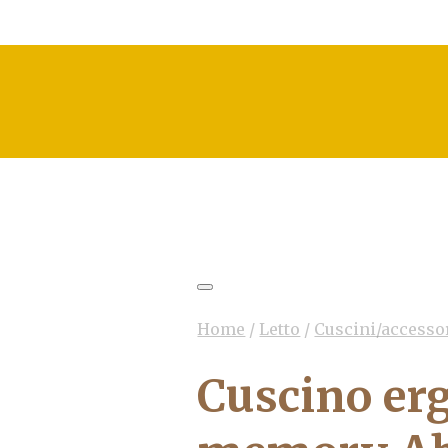
Home
/
Letto
/
Cuscini/accesso
Cuscino er