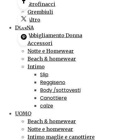
Strofinacci
Grembiuli
Altro
DONNA
Abbigliamento Donna
Accessori
Notte e Homewear
Beach & homewear
Intimo
Slip
Reggiseno
Body /sottovesti
Canottiere
calze
UOMO
Beach & homewear
Notte e homewear
Intimo maglie e canottiere