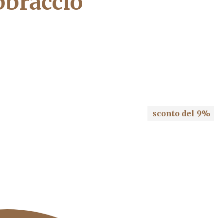
braccio
zo
le
€.
sconto del 9%