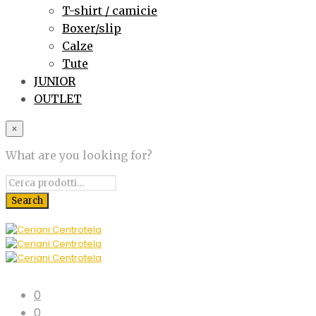
T-shirt / camicie
Boxer/slip
Calze
Tute
JUNIOR
OUTLET
×
What are you looking for?
0
0