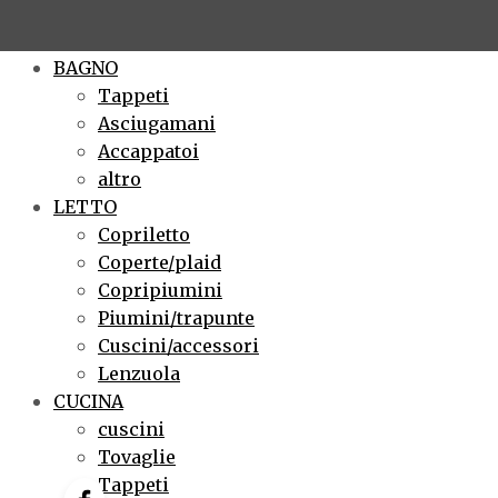
×
BAGNO
Tappeti
Asciugamani
Accappatoi
altro
LETTO
Copriletto
Coperte/plaid
Copripiumini
Piumini/trapunte
Cuscini/accessori
Lenzuola
CUCINA
cuscini
Tovaglie
Tappeti