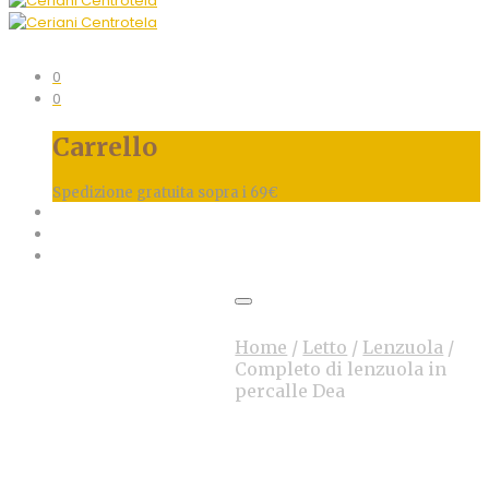
0
0
Carrello
Spedizione gratuita sopra i 69€
Home
/
Letto
/
Lenzuola
/
Completo di lenzuola in
percalle Dea