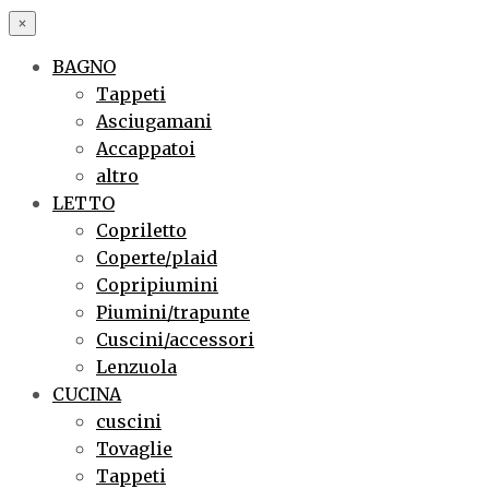
×
BAGNO
Tappeti
Asciugamani
Accappatoi
altro
LETTO
Copriletto
Coperte/plaid
Copripiumini
Piumini/trapunte
Cuscini/accessori
Lenzuola
CUCINA
cuscini
Tovaglie
Tappeti