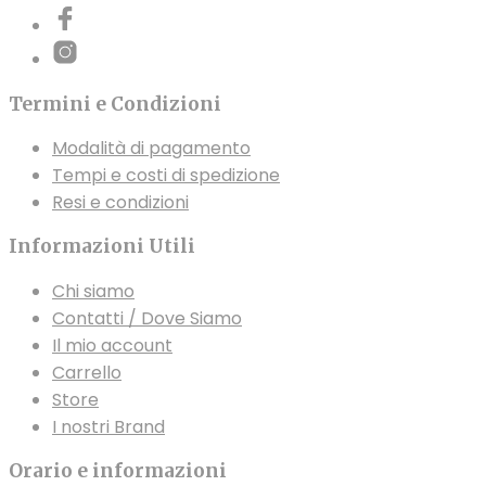
scelte
nella
pagina
del
Termini e Condizioni
prodotto
Modalità di pagamento
Tempi e costi di spedizione
Resi e condizioni
Informazioni Utili
Chi siamo
Contatti / Dove Siamo
Il mio account
Carrello
Store
I nostri Brand
Orario e informazioni