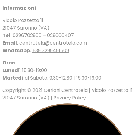
Informazioni
Vicolo Pozzetto 11
21047 Saronno (VA)
Tel.
0296702966 – 029600407
Email.
centrotela@centrotela.com
Whatsapp.
+39 3299491509
Orari
Lunedì
: 15.30-19:00
Martedì
al Sabato: 9:30-12:30 | 15.30-19:00
Copyright © 2021 Ceriani Centrotela | Vicolo Pozzetto 11
21047 Saronno (VA) |
Privacy Policy