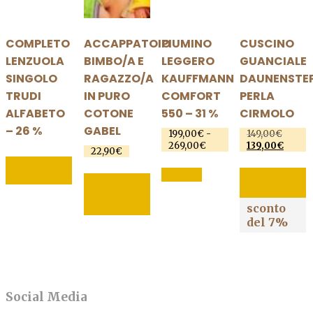
COMPLETO
ACCAPPATOIO
PIUMINO
CUSCINO
LENZUOLA
BIMBO/A E
LEGGERO
GUANCIALE
SINGOLO
RAGAZZO/A
KAUFFMANN
DAUNENSTE
TRUDI
IN PURO
COMFORT
PERLA
ALFABETO
COTONE
550 – 31 %
CIRMOLO
– 26 %
GABEL
199,00
€
-
149,00
€
Il
269,00
€
Fascia
139,00
€
prezz
Il
22,90
€
di
origin
prezz
LEGGI
Questo
prezzo:
era:
attual
SCEGLI
AGGIUNGI
TUTTO
AGGIUNGI
prodotto
da
149,00
è:
AL
AL
199,00€
139,0
ha
CARRELLO
a
CARRELLO
sconto
più
269,00€
del 7%
varianti.
Le
opzioni
possono
Social Media
essere