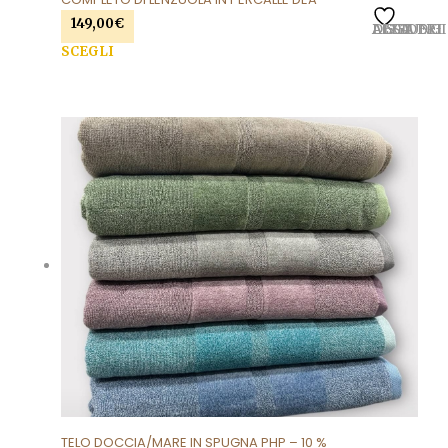
149,00
€
AGGIUNGI ALLA LISTA DEI DESIDERI
SCEGLI
Questo prodotto ha più varianti. Le opzioni
possono essere scelte nella pagina del prodotto
TELO DOCCIA/MARE IN SPUGNA PHP – 10 %