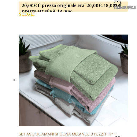
20,00
€
Il prezzo originale era: 20,00€.
18,00
€
Il
AGGIUNGI ALLA LISTA DEI DESIDERI
prezzo attuale è: 18,00€.
SCEGLI
Questo prodotto ha più varianti. Le opzioni
possono essere scelte nella pagina del prodotto
SET ASCIUGAMANI SPUGNA MELANGE 3 PEZZI PHP –