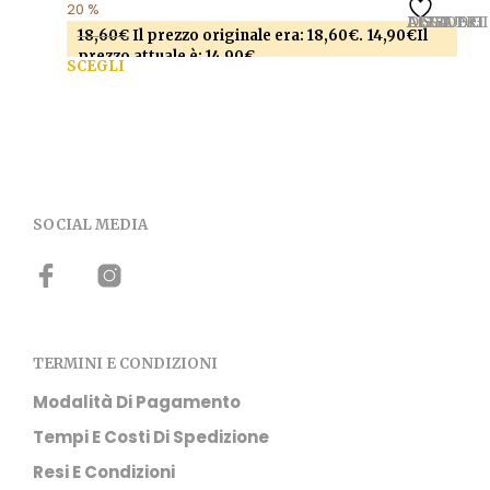
20 %
AGGIUNGI ALLA LISTA DEI DESIDERI
18,60
€
Il prezzo originale era: 18,60€.
14,90
€
Il
prezzo attuale è: 14,90€.
SCEGLI
Questo prodotto ha più varianti. Le opzioni
possono essere scelte nella pagina del prodotto
SOCIAL MEDIA
TERMINI E CONDIZIONI
Modalità Di Pagamento
Tempi E Costi Di Spedizione
Resi E Condizioni