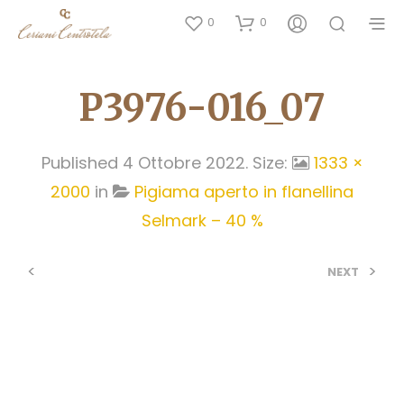
0
0
P3976-016_07
Published
4 Ottobre 2022
. Size:
1333 ×
2000
in
Pigiama aperto in flanellina
Selmark – 40 %
<
>
NEXT