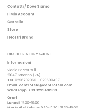
Contatti / Dove Siamo
Il Mio Account
Carrello
Store
I Nostri Brand
ORARIO E INFORMAZIONI
Informazioni
Vicolo Pozzetto 11
21047 Saronno (VA)
Tel.
0296702966 – 029600407
Email.
centrotela@centrotela.com
Whatsapp.
+39 3299491509
Orari
Lunedì
: 15.30-19:00
Martedì
al Sabato: 9:30-12:30 | 15.30-19:00