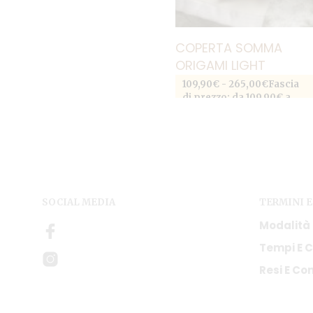
COPERTA SOMMA
ORIGAMI LIGHT
109,90
€
-
265,00
€
Fascia
di prezzo: da 109,90€ a
SCEGLI
265,00€
Questo prodotto
ha più varianti. Le opzioni
possono essere scelte
nella pagina del prodott
SOCIAL MEDIA
TERMINI E
Modalità
Tempi E C
Resi E Con