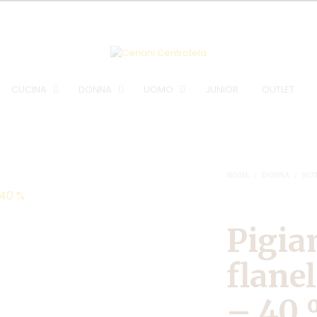
CUCINA
DONNA
UOMO
JUNIOR
OUTLET
HOME
/
DONNA
/
NO
Pigia
flane
– 40