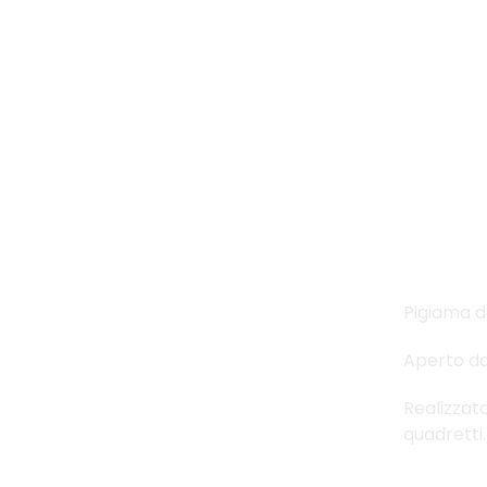
Pigiama d
Aperto dav
Realizzat
quadretti.