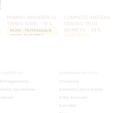
PIUMINO ANALLERGICO
COMPLETO LENZUOLA
TIEPIDO GABEL – 18 %
SINGOLO TRUDI
ALFABETO – 26 %
49,20
€
-
59,70
€
Fascia di
prezzo: da 49,20€ a
LEGGI TUTTO
SCEGLI
59,70€
Questo prodotto
ha più varianti. Le opzioni
possono essere scelte
o
nella pagina del prodotto
 CONDIZIONI
INFORMAZIONI UTILI
 Di Pagamento
Chi Siamo
osti Di Spedizione
Contatti / Dove Siamo
dizioni
Il Mio Account
Carrello