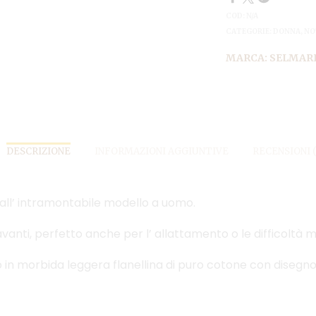
COD:
N/A
CATEGORIE:
DONNA
,
NO
MARCA:
SELMAR
DESCRIZIONE
INFORMAZIONI AGGIUNTIVE
RECENSIONI (
all’ intramontabile modello a uomo.
anti, perfetto anche per l’ allattamento o le difficoltà m
o in morbida leggera flanellina di puro cotone con disegno