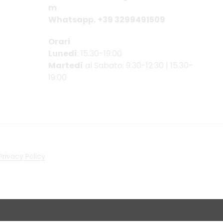
m
Whatsapp.
+39 3299491509
Orari
Lunedì
: 15.30-19:00
Martedì
al Sabato: 9:30-12:30 | 15.30-
19:00
Privacy Policy