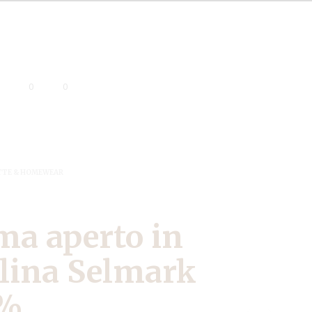
0
0
TTE & HOMEWEAR
ma aperto in
N
llina Selmark
E
S
 %
S
U