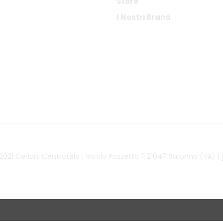
Store
I Nostri Brand
021 Ceriani Centrotela | Vicolo Pozzetto 11 21047 Saronno (VA) |