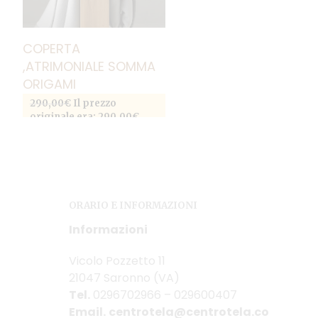
COPERTA
,ATRIMONIALE SOMMA
ORIGAMI
290,00
€
Il prezzo
originale era: 290,00€.
SCEGLI
279,00
€
Il prezzo attuale
Questo prodotto
è: 279,00€.
ha più varianti. Le opzioni
possono essere scelte
nella pagina del prodotto
ORARIO E INFORMAZIONI
Informazioni
Vicolo Pozzetto 11
21047 Saronno (VA)
Tel.
0296702966 – 029600407
Email.
centrotela@centrotela.co