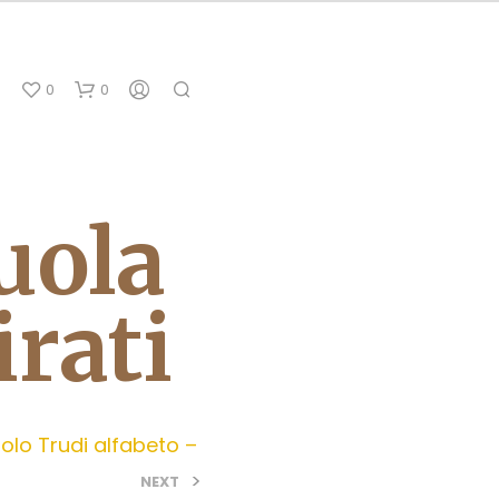
0
0
uola
irati
olo Trudi alfabeto –
>
NEXT