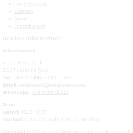
Il mio account
Carrello
Store
I nostri Brand
Orario e informazioni
Informazioni
Vicolo Pozzetto 11
21047 Saronno (VA)
Tel.
0296702966 – 029600407
Email.
centrotela@centrotela.com
Whatsapp.
+39 3299491509
Orari
Lunedì
: 15.30-19:00
Martedì
al Sabato: 9:30-12:30 | 15.30-19:00
Copyright © 2021 Ceriani Centrotela | Vicolo Pozzetto 11