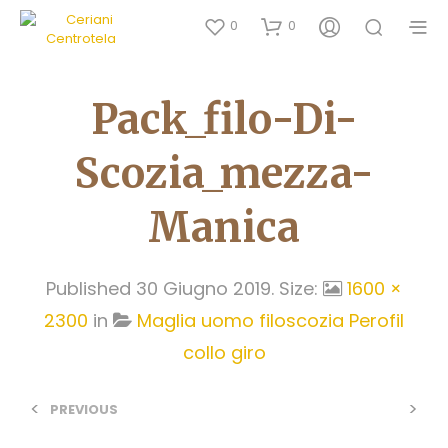
0
0
Pack_filo-Di-
Scozia_mezza-
Manica
Published
30 Giugno 2019
. Size:
1600 ×
2300
in
Maglia uomo filoscozia Perofil
collo giro
<
>
PREVIOUS