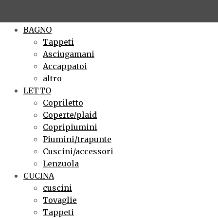
×
BAGNO
Tappeti
Asciugamani
Accappatoi
altro
LETTO
Copriletto
Coperte/plaid
Copripiumini
Piumini/trapunte
Cuscini/accessori
Lenzuola
CUCINA
cuscini
Tovaglie
Tappeti