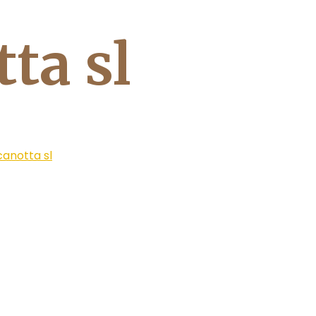
tta sl
canotta sl