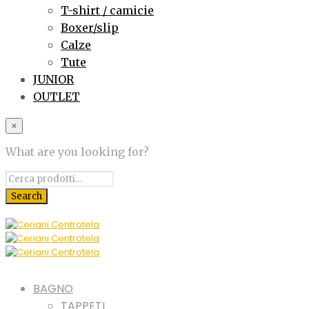
T-shirt / camicie
Boxer/slip
Calze
Tute
JUNIOR
OUTLET
×
What are you looking for?
BAGNO
TAPPETI