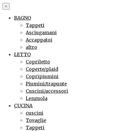
×
BAGNO
Tappeti
Asciugamani
Accappatoi
altro
LETTO
Copriletto
Coperte/plaid
Copripiumini
Piumini/trapunte
Cuscini/accessori
Lenzuola
CUCINA
cuscini
Tovaglie
Tappeti