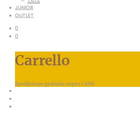
JUNIOR
OUTLET
0
0
Carrello
Spedizione gratuita sopra i 69€