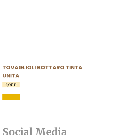
TOVAGLIOLI BOTTARO TINTA
UNITA
5,00
€
Questo
SCEGLI
prodotto
ha
più
varianti.
Social Media
Le