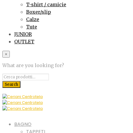
T-shirt / camicie
Boxer/slip
Calze
Tute
JUNIOR
OUTLET
×
What are you looking for?
BAGNO
TAPPETI