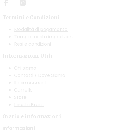
possono
opzioni
essere
possono
scelte
Termini e Condizioni
essere
nella
scelte
Modalità di pagamento
pagina
nella
Tempi e costi di spedizione
del
pagina
Resi e condizioni
prodotto
del
Informazioni Utili
prodotto
Chi siamo
Contatti / Dove Siamo
Il mio account
Carrello
Store
I nostri Brand
Orario e informazioni
Informazioni