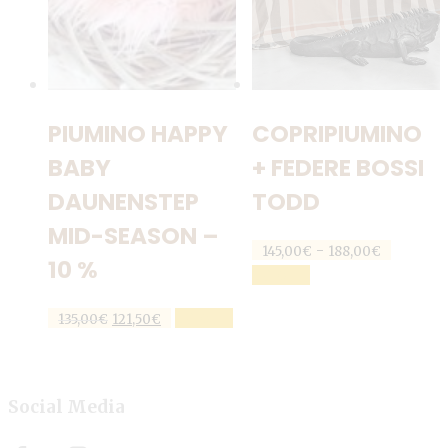
pagina
prodotto
del
prodotto
PIUMINO HAPPY
COPRIPIUMINO
BABY
+ FEDERE BOSSI
DAUNENSTEP
TODD
MID-SEASON –
Fascia
-
145,00
€
188,00
€
10 %
di
Questo
SCEGLI
prezzo:
prodotto
da
Il
Il
Questo
SCEGLI
135,00
€
121,50
€
ha
145,00€
prezzo
prezzo
prodotto
a
più
originale
attuale
ha
188,00€
varianti.
era:
è:
più
135,00€.
121,50€.
Le
Social Media
varianti.
opzioni
Le