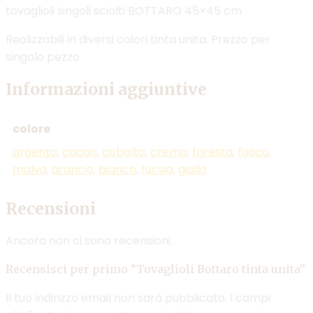
tovaglioli singoli sciolti BOTTARO 45×45 cm
Realizzabili in diversi colori tinta unita. Prezzo per
singolo pezzo
Informazioni aggiuntive
colore
argento
,
cacao
,
cobalto
,
crema
,
foresta
,
fuoco
,
malva
,
arancio
,
bianco
,
fucsia
,
giallo
Recensioni
Ancora non ci sono recensioni.
Recensisci per primo “Tovaglioli Bottaro tinta unita”
Il tuo indirizzo email non sarà pubblicato.
I campi