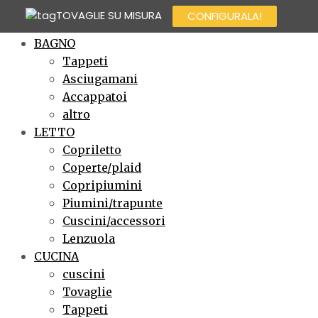
TOVAGLIE SU MISURA
CONFIGURALA!
×
BAGNO
Tappeti
Asciugamani
Accappatoi
altro
LETTO
Copriletto
Coperte/plaid
Copripiumini
Piumini/trapunte
Cuscini/accessori
Lenzuola
CUCINA
cuscini
Tovaglie
Tappeti