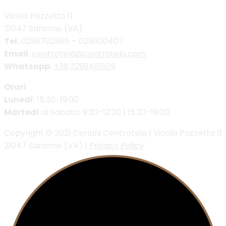
Vicolo Pozzetto 11
21047 Saronno (VA)
Tel.
0296702966 – 029600407
Email.
centrotela@centrotela.com
Whatsapp.
+39 3299491509
Orari
Lunedì
: 15.30-19:00
Martedì
al Sabato: 9:30-12:30 | 15.30-19:00
Copyright © 2021 Ceriani Centrotela | Vicolo Pozzetto 11
21047 Saronno (VA) |
Privacy Policy